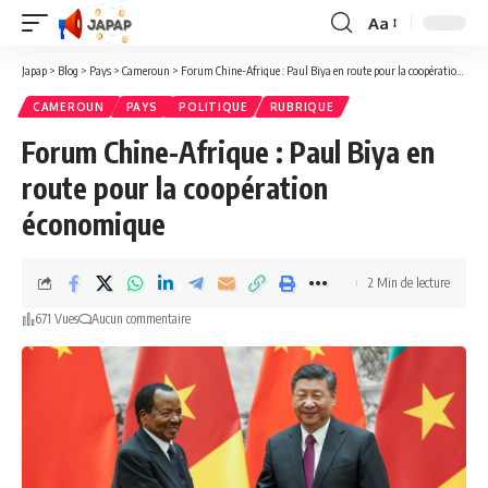
Aa
Redimensionner
la
Japap
>
Blog
>
Pays
>
Cameroun
>
Forum Chine-Afrique : Paul Biya en route pour la coopération économique
police
CAMEROUN
PAYS
POLITIQUE
RUBRIQUE
Forum Chine-Afrique : Paul Biya en
route pour la coopération
économique
2 Min de lecture
671 Vues
Aucun commentaire