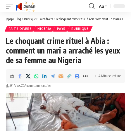
Aa
Redimensionner
la
Japap
>
Blog
>
Rubrique
>
Faits divers
>
Le choquant crime rituel à Abia : comment un mari a arraché les yeux de sa femme au Nigeria
police
FAITS DIVERS
NIGÉRIA
PAYS
RUBRIQUE
Le choquant crime rituel à Abia :
comment un mari a arraché les yeux
de sa femme au Nigeria
4 Min de lecture
581 Vues
Aucun commentaire