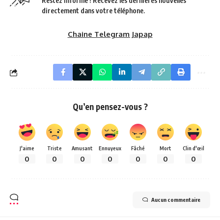
Restez informé ! Recevez les dernières nouvelles
directement dans votre téléphone.
Chaine Telegram Japap
Qu’en pensez-vous ?
J'aime
Triste
Amusant
Ennuyeux
Fâché
Mort
Clin d'œil
0
0
0
0
0
0
0
Aucun commentaire