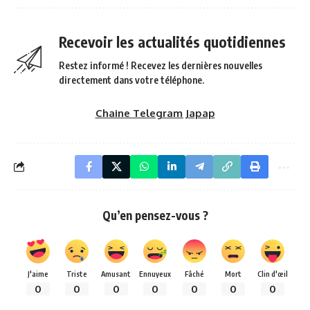
Recevoir les actualités quotidiennes
Restez informé ! Recevez les dernières nouvelles
directement dans votre téléphone.
Chaine Telegram Japap
Qu’en pensez-vous ?
J'aime
Triste
Amusant
Ennuyeux
Fâché
Mort
Clin d'œil
0
0
0
0
0
0
0