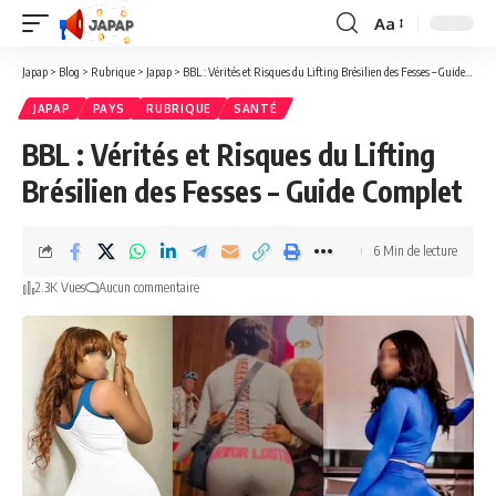
Aa
Redimensionner
la
Japap
>
Blog
>
Rubrique
>
Japap
>
BBL : Vérités et Risques du Lifting Brésilien des Fesses – Guide Complet
police
JAPAP
PAYS
RUBRIQUE
SANTÉ
BBL : Vérités et Risques du Lifting
Brésilien des Fesses – Guide Complet
6 Min de lecture
2.3K Vues
Aucun commentaire