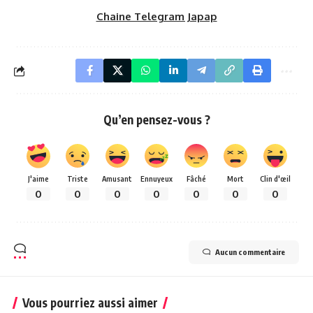
Chaine Telegram Japap
Qu’en pensez-vous ?
J'aime
Triste
Amusant
Ennuyeux
Fâché
Mort
Clin d'œil
0
0
0
0
0
0
0
Aucun commentaire
Vous pourriez aussi aimer