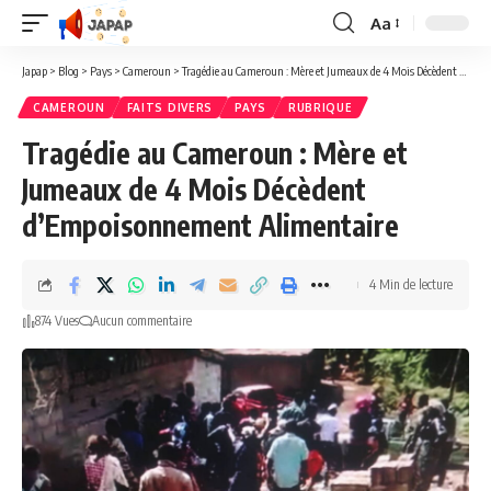
Aa
Redimensionner
la
Japap
>
Blog
>
Pays
>
Cameroun
>
Tragédie au Cameroun : Mère et Jumeaux de 4 Mois Décèdent d’Empoisonnement Alimentaire
police
CAMEROUN
FAITS DIVERS
PAYS
RUBRIQUE
Tragédie au Cameroun : Mère et
Jumeaux de 4 Mois Décèdent
d’Empoisonnement Alimentaire
4 Min de lecture
874 Vues
Aucun commentaire