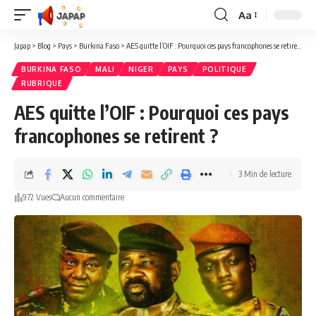
Aa
Redimensionner
la
Japap
>
Blog
>
Pays
>
Burkina Faso
>
AES quitte l’OIF : Pourquoi ces pays francophones se retirent ?
police
BURKINA FASO
MALI
NIGER
PAYS
POLITIQUE
RUBRIQUE
AES quitte l’OIF : Pourquoi ces pays
francophones se retirent ?
3 Min de lecture
972 Vues
Aucun commentaire