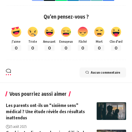
Qu’en pensez-vous ?
J'aime
Triste
Amusant
Ennuyeux
Fâché
Mort
Clin d'œil
0
0
0
0
0
0
0
Aucun commentaire
Vous pourriez aussi aimer
Les parents ont-ils un “sixième sens”
médical ? Une étude révèle des résultats
inattendus
25 août 2025