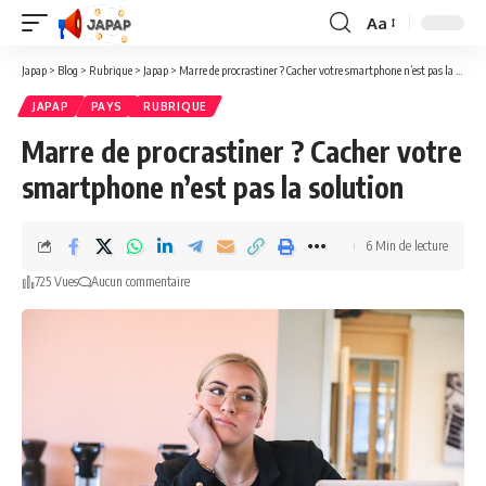
Aa
Redimensionner
la
Japap
>
Blog
>
Rubrique
>
Japap
>
Marre de procrastiner ? Cacher votre smartphone n’est pas la solution
police
JAPAP
PAYS
RUBRIQUE
Marre de procrastiner ? Cacher votre
smartphone n’est pas la solution
6 Min de lecture
725 Vues
Aucun commentaire