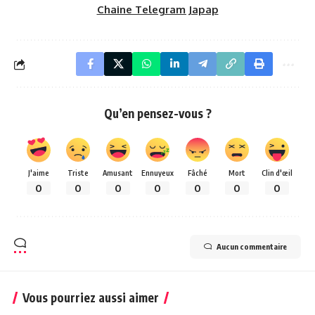
Chaine Telegram Japap
Qu’en pensez-vous ?
J'aime
Triste
Amusant
Ennuyeux
Fâché
Mort
Clin d'œil
0
0
0
0
0
0
0
Aucun commentaire
Vous pourriez aussi aimer