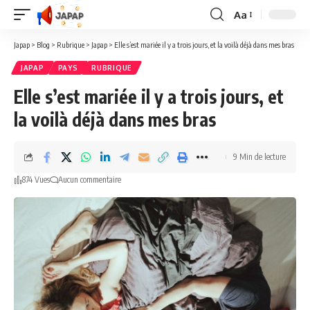
Aa
Redimensionner
la
Japap
>
Blog
>
Rubrique
>
Japap
>
Elle s’est mariée il y a trois jours, et la voilà déjà dans mes bras
police
JAPAP
PAYS
RUBRIQUE
Elle s’est mariée il y a trois jours, et
la voilà déjà dans mes bras
9 Min de lecture
874 Vues
Aucun commentaire