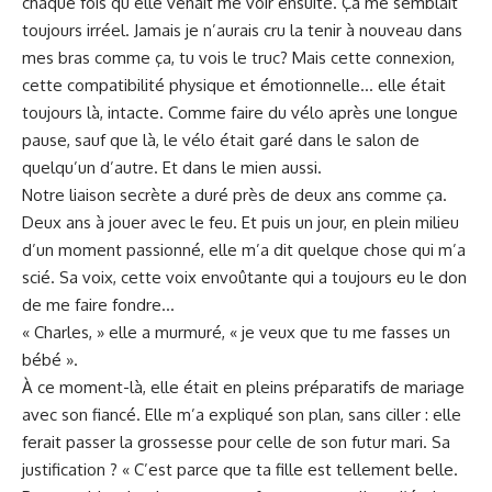
chaque fois qu’elle venait me voir ensuite. Ça me semblait
toujours irréel. Jamais je n’aurais cru la tenir à nouveau dans
mes bras comme ça, tu vois le truc? Mais cette connexion,
cette compatibilité physique et émotionnelle… elle était
toujours là, intacte. Comme faire du vélo après une longue
pause, sauf que là, le vélo était garé dans le salon de
quelqu’un d’autre. Et dans le mien aussi.
Notre liaison secrète a duré près de deux ans comme ça.
Deux ans à jouer avec le feu. Et puis un jour, en plein milieu
d’un moment passionné, elle m’a dit quelque chose qui m’a
scié. Sa voix, cette voix envoûtante qui a toujours eu le don
de me faire fondre…
« Charles, » elle a murmuré, « je veux que tu me fasses un
bébé ».
À ce moment-là, elle était en pleins préparatifs de mariage
avec son fiancé. Elle m’a expliqué son plan, sans ciller : elle
ferait passer la grossesse pour celle de son futur mari. Sa
justification ? « C’est parce que ta fille est tellement belle.