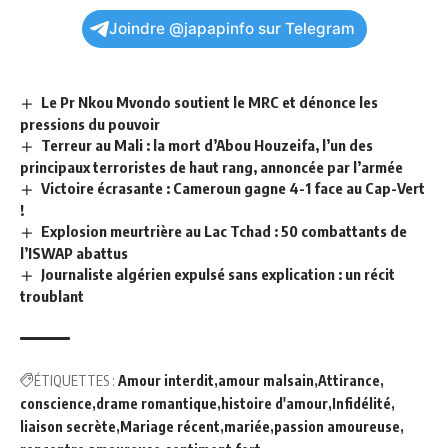
Joindre @japapinfo sur Telegram
Le Pr Nkou Mvondo soutient le MRC et dénonce les
pressions du pouvoir
Terreur au Mali : la mort d’Abou Houzeifa, l’un des
principaux terroristes de haut rang, annoncée par l’armée
Victoire écrasante : Cameroun gagne 4-1 face au Cap-Vert
!
Explosion meurtrière au Lac Tchad : 50 combattants de
l’ISWAP abattus
Journaliste algérien expulsé sans explication : un récit
troublant
ÉTIQUETTES :
Amour interdit
amour malsain
Attirance
conscience
drame romantique
histoire d'amour
Infidélité
liaison secrète
Mariage récent
mariée
passion amoureuse