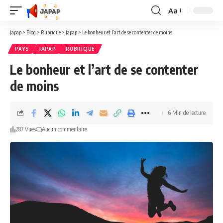
Aa
Redimensionner
la
Japap
>
Blog
>
Rubrique
>
Japap
>
Le bonheur et l’art de se contenter de moins
police
PAYS
JAPAP
RUBRIQUE
Le bonheur et l’art de se contenter
de moins
6 Min de lecture
287 Vues
Aucun commentaire