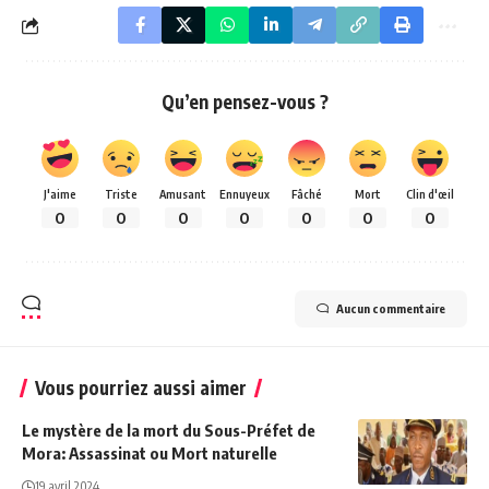
Qu’en pensez-vous ?
J'aime
Triste
Amusant
Ennuyeux
Fâché
Mort
Clin d'œil
0
0
0
0
0
0
0
Aucun commentaire
Vous pourriez aussi aimer
Le mystère de la mort du Sous-Préfet de
Mora: Assassinat ou Mort naturelle
19 avril 2024