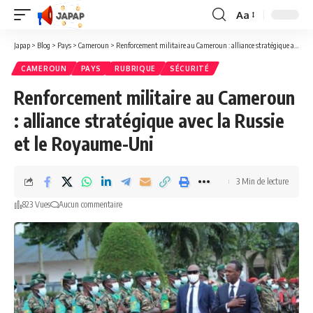
Aa
Redimensionner
la
Japap
>
Blog
>
Pays
>
Cameroun
>
Renforcement militaire au Cameroun : alliance stratégique avec la Russie et le Royaume-Uni
police
CAMEROUN
PAYS
RUBRIQUE
SÉCURITÉ
Renforcement militaire au Cameroun
: alliance stratégique avec la Russie
et le Royaume-Uni
3 Min de lecture
823 Vues
Aucun commentaire