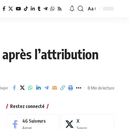
Aa
Redimensionner
la
police
après l’attribution
8 Min de lecture
tager
Restez connecté
46
Suiveurs
X
Aimer
Suivre