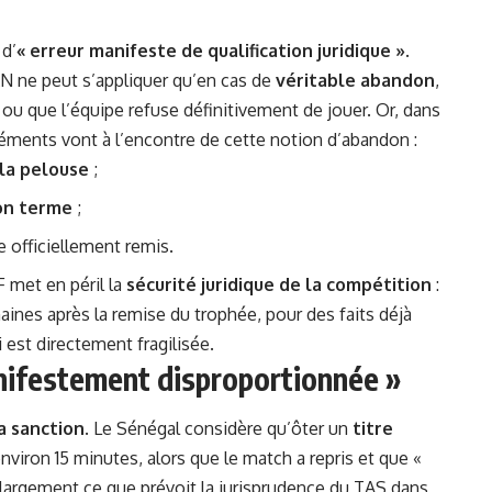
 d’
« erreur manifeste de qualification juridique »
.
N ne peut s’appliquer qu’en cas de
véritable abandon
,
 ou que l’équipe refuse définitivement de jouer. Or, dans
éléments vont à l’encontre de cette notion d’abandon :
 la pelouse
;
son terme
;
e officiellement remis.
 met en péril la
sécurité
juridique de la compétition
:
maines après la remise du trophée, pour des faits déjà
oi est directement fragilisée.
nifestement disproportionnée »
a sanction
. Le Sénégal considère qu’ôter un
titre
environ 15 minutes, alors que le match a repris et que «
 largement ce que prévoit la jurisprudence du TAS dans