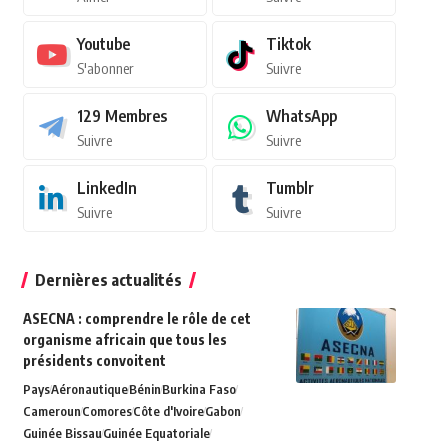
Youtube
Tiktok
S'abonner
Suivre
129
Membres
WhatsApp
Suivre
Suivre
LinkedIn
Tumblr
Suivre
Suivre
Dernières actualités
ASECNA : comprendre le rôle de cet
organisme africain que tous les
présidents convoitent
Pays
Aéronautique
Bénin
Burkina Faso
Cameroun
Comores
Côte d'Ivoire
Gabon
Guinée Bissau
Guinée Equatoriale