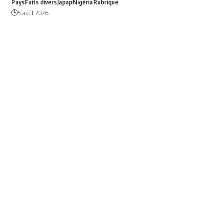
Pays
Faits divers
Japap
Nigéria
Rubrique
5 août 2026