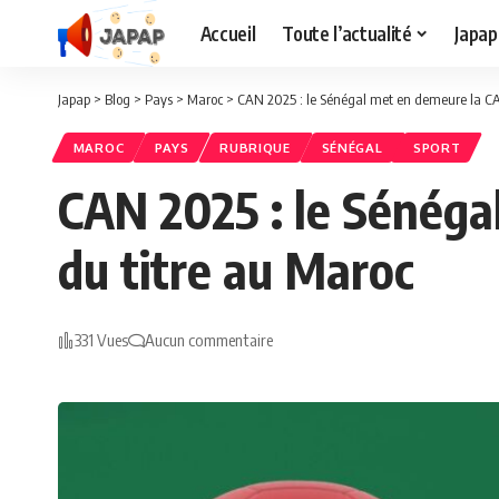
Accueil
Toute l’actualité
Japap
Japap
>
Blog
>
Pays
>
Maroc
>
CAN 2025 : le Sénégal met en demeure la CAF 
MAROC
PAYS
RUBRIQUE
SÉNÉGAL
SPORT
CAN 2025 : le Sénégal
du titre au Maroc
331 Vues
Aucun commentaire