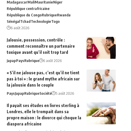
Madagascar
Mali
Mauritanie
Niger
République centrafricaine
République du Congo
Rubrique
Rwanda
Sénégal
Tchad
Technologie
Togo
6 août 2026
Jalousie, possession, contrôle :
comment reconnaître un partenaire
toxique avant qu’il soit trop tard
Japap
Pays
Rubrique
6 août 2026
« S’il ne jalouse pas, c’est qu’il ne tient
pas à toi » : le grand mythe africain sur
la jalousie dans le couple
Pays
Japap
Rubrique
Société
5 août 2026
Il payait ses études en livres sterling à
Londres, elle le trompait dans sa
propre maison : le divorce qui choque la
diaspora africaine