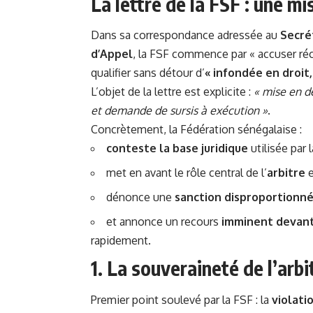
La lettre de la FSF : une m
Dans sa correspondance adressée au
Secré
d’Appel
, la FSF commence par « accuser réc
qualifier sans détour d’
« infondée en droit
L’objet de la lettre est explicite :
« mise en d
et demande de sursis à exécution »
.
Concrètement, la Fédération sénégalaise :
conteste la base juridique
utilisée par 
met en avant le rôle central de l’
arbitre
e
dénonce une
sanction disproportionn
et annonce un recours
imminent devant
rapidement.
1. La souveraineté de l’arbi
Premier point soulevé par la FSF : la
violatio