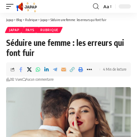
Aa
Redimensionner
la
Japap
>
Blog
>
Rubrique
>
Japap
>
Séduire une femme : les erreurs qui font fuir
police
JAPAP
PAYS
RUBRIQUE
Séduire une femme : les erreurs qui
font fuir
4 Min de lecture
282 Vues
Aucun commentaire