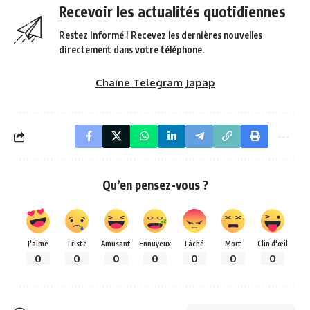
Recevoir les actualités quotidiennes
Restez informé ! Recevez les dernières nouvelles
directement dans votre téléphone.
Chaine Telegram Japap
Qu’en pensez-vous ?
J'aime
Triste
Amusant
Ennuyeux
Fâché
Mort
Clin d'œil
0
0
0
0
0
0
0