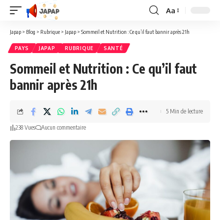
Aa
Redimensionner
la
Japap
>
Blog
>
Rubrique
>
Japap
>
Sommeil et Nutrition : Ce qu’il faut bannir après 21h
police
PAYS
JAPAP
RUBRIQUE
SANTÉ
Sommeil et Nutrition : Ce qu’il faut
bannir après 21h
5 Min de lecture
238 Vues
Aucun commentaire