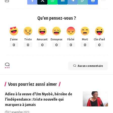
Qu’en pensez-vous ?
J'aime
Triste
Amusant
Ennuyeux
Fâché
Mort
Clin d'œil
0
0
0
0
0
0
0
Aucun commentaire
Vous pourriez aussi aimer
Adieu à la veuve d’Um Nyobè, héroïne de
l’indépendance : triste nouvelle qui
marquera à jamais
27 novembre 2023