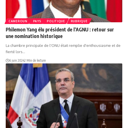
CAMEROUN
PAYS
POLITIQUE
RUBRIQUE
Philemon Yang élu président de l’AGNU : retour sur
une nomination historique
La chambre principale de l'ONU était remplie d'enthousiasme et de
fierté lors…
6 juin 2024
2 Min de lecture