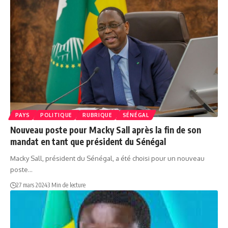
PAYS
POLITIQUE
RUBRIQUE
SÉNÉGAL
Nouveau poste pour Macky Sall après la fin de son
mandat en tant que président du Sénégal
Macky Sall, président du Sénégal, a été choisi pour un nouveau
poste…
27 mars 2024
3 Min de lecture