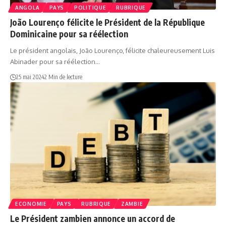
ANGOLA
PAYS
POLITIQUE
RUBRIQUE
João Lourenço félicite le Président de la République
Dominicaine pour sa réélection
Le président angolais, João Lourenço, félicite chaleureusement Luis
Abinader pour sa réélection…
25 mai 2024
2 Min de lecture
ECONOMIE
PAYS
RUBRIQUE
ZAMBIE
Le Président zambien annonce un accord de