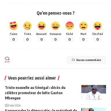
Qu’en pensez-vous ?
J'aime
Triste
Amusant
Ennuyeux
Fâché
Mort
Clin d'œil
0
0
0
0
0
0
0
Aucun commentaire
Vous pourriez aussi aimer
Triste nouvelle au Sénégal : décès du
célèbre promoteur de lutte Gaston
Mbengue
3 mai 2024
Sauvegarder la démocratie : le président de