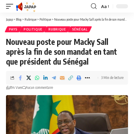
Aa
Redimensionner
la
Japap
>
Blog
>
Rubrique
>
Politique
>
Nouveau poste pour Macky Sall après la fin de son mandat en tant que président du Sénégal
police
PAYS
POLITIQUE
RUBRIQUE
SÉNÉGAL
Nouveau poste pour Macky Sall
après la fin de son mandat en tant
que président du Sénégal
3 Min de lecture
894 Vues
Aucun commentaire