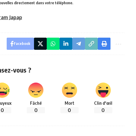
ouvelles directement dans votre téléphone.
ram Japap
Facebook
nsez-vous ?
uyeux
Fâché
Mort
Clin d'œil
0
0
0
0