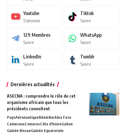
Youtube
Tiktok
S'abonner
Suivre
129
Membres
WhatsApp
Suivre
Suivre
LinkedIn
Tumblr
Suivre
Suivre
Dernières actualités
ASECNA : comprendre le rôle de cet
organisme africain que tous les
présidents convoitent
Pays
Aéronautique
Bénin
Burkina Faso
Cameroun
Comores
Côte d'Ivoire
Gabon
Guinée Bissau
Guinée Equatoriale