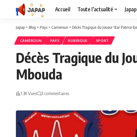
Accueil
Toute l’actualité
Japap
Japap
>
Blog
>
Pays
>
Cameroun
>
Décès Tragique du Joueur Star Patrice 
CAMEROUN
PAYS
RUBRIQUE
SPORT
Décès Tragique du Jo
Mbouda
1.3K Vues
3 commentaires