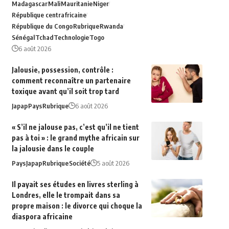
Madagascar
Mali
Mauritanie
Niger
République centrafricaine
République du Congo
Rubrique
Rwanda
Sénégal
Tchad
Technologie
Togo
6 août 2026
Jalousie, possession, contrôle :
comment reconnaître un partenaire
toxique avant qu’il soit trop tard
Japap
Pays
Rubrique
6 août 2026
« S’il ne jalouse pas, c’est qu’il ne tient
pas à toi » : le grand mythe africain sur
la jalousie dans le couple
Pays
Japap
Rubrique
Société
5 août 2026
Il payait ses études en livres sterling à
Londres, elle le trompait dans sa
propre maison : le divorce qui choque la
diaspora africaine