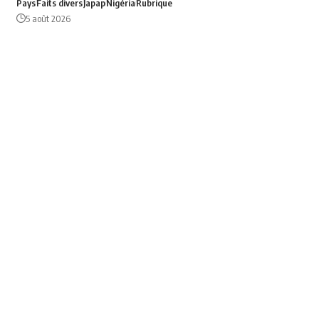
Pays
Faits divers
Japap
Nigéria
Rubrique
5 août 2026