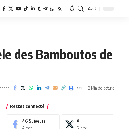
Aa
Redimensionner
la
police
uele des Bamboutos de
2 Min de lecture
tager
Restez connecté
46
Suiveurs
X
Aimer
Suivre