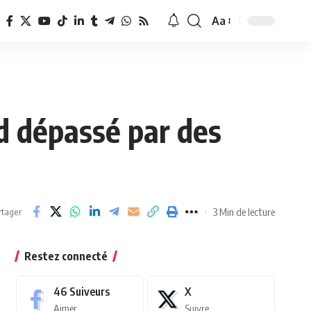
Aa
Redimensionner
la
police
ed dépassé par des
3 Min de lecture
rtager
Restez connecté
46
Suiveurs
X
Aimer
Suivre