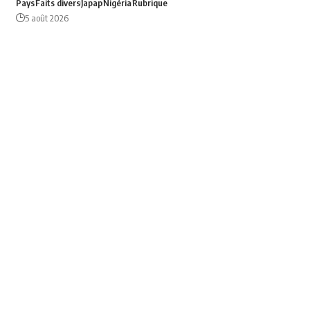
Pays
Faits divers
Japap
Nigéria
Rubrique
5 août 2026