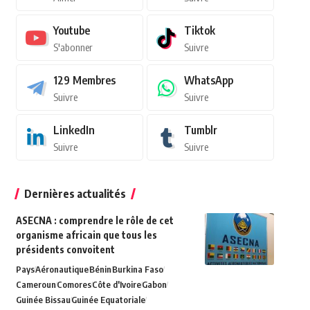
Youtube
Tiktok
S'abonner
Suivre
129
Membres
WhatsApp
Suivre
Suivre
LinkedIn
Tumblr
Suivre
Suivre
Dernières actualités
ASECNA : comprendre le rôle de cet
organisme africain que tous les
présidents convoitent
Pays
Aéronautique
Bénin
Burkina Faso
Cameroun
Comores
Côte d'Ivoire
Gabon
Guinée Bissau
Guinée Equatoriale