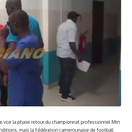
de voir la phase⁢ retour du ​championnat professionnel Mtn
onditions, ​mais la Fédération camerounaise de football