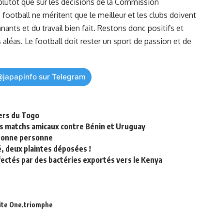
plutôt que sur les décisions de ‍la ‍Commission
football ne méritent que le meilleur‌ et les⁢ clubs doivent
nants et du travail bien fait. Restons donc positifs et
léas. Le football ​doit rester un sport de
passion
et‍ de
@japapinfo sur Telegram
ers du Togo
es matchs amicaux contre Bénin et Uruguay
a bonne personne
, deux plaintes déposées !
fectés par des bactéries exportés vers le Kenya
ite One
triomphe