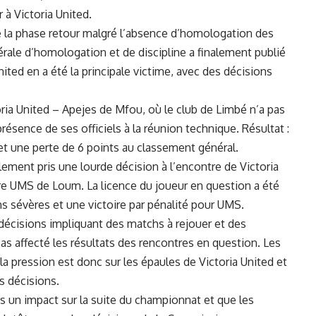
 à Victoria United.
e la phase​ retour malgré l’absence d’homologation des
rale d’homologation et de discipline a finalement⁢ publié
United en a été la principale victime, avec des décisions
ria United – Apejes de Mfou, où le club de⁣ Limbé n’a pas
 présence de ses⁢ officiels à la réunion technique. Résultat :
et une ​perte de 6 points au classement général.
lement pris une lourde décision à l’encontre de Victoria
ntre UMS de Loum. La licence⁢ du joueur en
question
a été
ns sévères et ​une
victoire
par pénalité pour UMS.
écisions impliquant des matchs à rejouer et des
as affecté les résultats des rencontres en question. Les
t la pression ‍est donc‍ sur les épaules⁢ de Victoria United et
s décisions.
un impact sur la suite⁣ du championnat ‌et que ​les