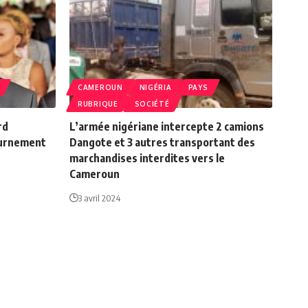
CAMEROUN
NIGÉRIA
PAYS
RUBRIQUE
SOCIÉTÉ
rd
L’armée nigériane intercepte 2 camions
ournement
Dangote et 3 autres transportant des
marchandises interdites vers le
Cameroun
3 avril 2024