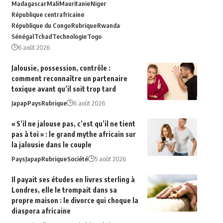
Madagascar
Mali
Mauritanie
Niger
République centrafricaine
République du Congo
Rubrique
Rwanda
Sénégal
Tchad
Technologie
Togo
6 août 2026
Jalousie, possession, contrôle :
comment reconnaître un partenaire
toxique avant qu’il soit trop tard
Japap
Pays
Rubrique
6 août 2026
« S’il ne jalouse pas, c’est qu’il ne tient
pas à toi » : le grand mythe africain sur
la jalousie dans le couple
Pays
Japap
Rubrique
Société
5 août 2026
Il payait ses études en livres sterling à
Londres, elle le trompait dans sa
propre maison : le divorce qui choque la
diaspora africaine