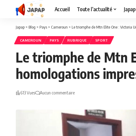
Accueil
Toute l’actualité
Japap
Japap
>
Blog
>
Pays
>
Cameroun
>
Le triomphe de Mtn Elite One : Victoria
CAMEROUN
PAYS
RUBRIQUE
SPORT
Le triomphe de Mtn El
homologations impre
613 Vues
Aucun commentaire