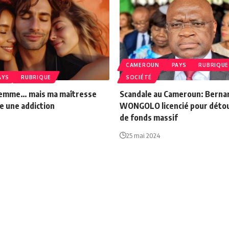
CAMEROUN
PAYS
RUBRIQUE
AYS
RUBRIQUE
SOCIÉTÉ
femme… mais ma maîtresse
Scandale au Cameroun: Berna
e une addiction
WONGOLO licencié pour dét
de fonds massif
25 mai 2024