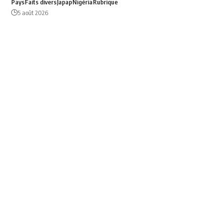
Pays
Faits divers
Japap
Nigéria
Rubrique
5 août 2026