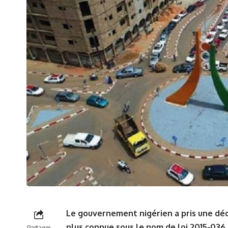
Le gouvernement nigérien a pris ⁤une déci
plus ⁣connue sous le nom⁣ de loi 2015-036
Partager