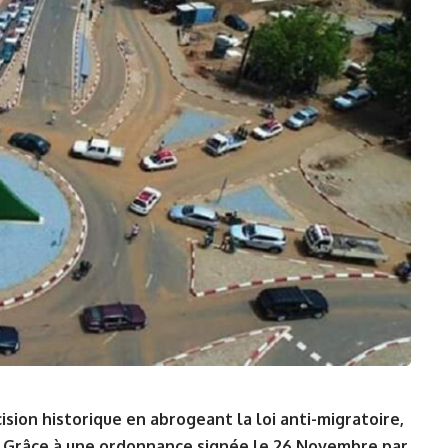
sion⁤ historique en abrogeant‌ la loi anti-migratoire,
. Grâce à une⁤
ordonnance
signée le 26 Novembre par