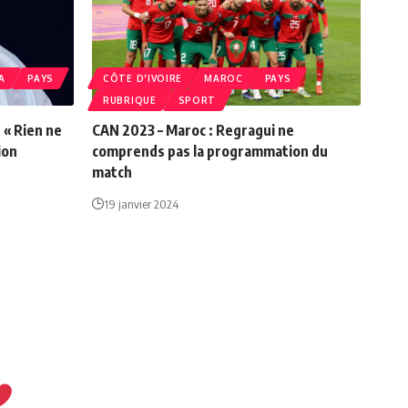
A
PAYS
CÔTE D'IVOIRE
MAROC
PAYS
RUBRIQUE
SPORT
 « Rien ne
CAN 2023 – Maroc : Regragui ne
ion
comprends pas la programmation du
match
19 janvier 2024