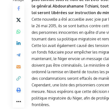
le ⁢général Abdourahamane Tchiani, tout
loi seront libérées⁣ sur instruction du min
Cette nouvelle a été accueillie avec joie par
le 26 mai 2015, ils se sont battus contre cette
des personnes innocentes en quête d’une vie
tournant dans⁢ sa politique migratoire et re
Cette loi avait également causé des tensions‍
un fonds fiduciaire pour empêcher les migran
maintenant, le Niger ‌envoie un‍ message clair:
doivent pas être criminalisés. Le ministère d
ordonné la remise en
liberté
de toutes les pe
des​ condamnations seront effacés⁤ de manièr
Cependant, une liste des prisonniers concernés
mesure. Nous espérons que cette‍ décision 
politique migratoire du Niger, afin de ‍protég
frontières.