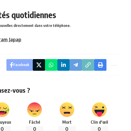
ités quotidiennes
ouvelles directement dans votre téléphone.
ram Japap
Facebook
nsez-vous ?
uyeux
Fâché
Mort
Clin d'œil
0
0
0
0