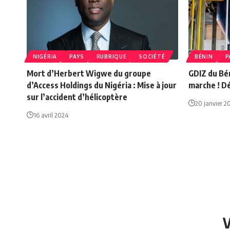
NIGÉRIA
PAYS
RUBRIQUE
SOCIÉTÉ
BÉNIN
P
Mort d’Herbert Wigwe du groupe
GDIZ du Bén
d’Access Holdings du Nigéria : Mise à jour
marche ! D
sur l’accident d’hélicoptère
20 janvier 2
16 avril 2024
V