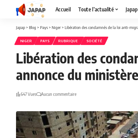
Accueil
Toute l’actualité
Japap
Japap
>
Blog
>
Pays
>
Niger
>
Libération des condamnés de la loi anti-migra
NIGER
PAYS
RUBRIQUE
SOCIÉTÉ
Libération des condam
annonce du ministère 
647 Vues
Aucun commentaire