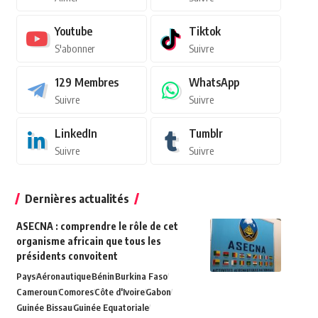
Youtube
Tiktok
S'abonner
Suivre
129
Membres
WhatsApp
Suivre
Suivre
LinkedIn
Tumblr
Suivre
Suivre
Dernières actualités
ASECNA : comprendre le rôle de cet
organisme africain que tous les
présidents convoitent
Pays
Aéronautique
Bénin
Burkina Faso
Cameroun
Comores
Côte d'Ivoire
Gabon
Guinée Bissau
Guinée Equatoriale