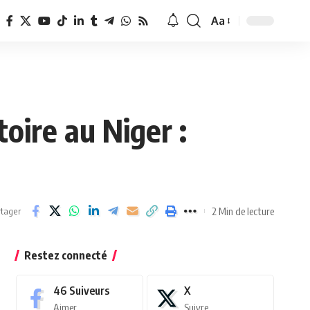
Aa
Redimensionner
la
police
oire au Niger :
2 Min de lecture
tager
Restez connecté
46
Suiveurs
X
Aimer
Suivre