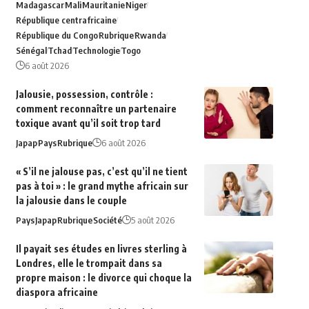
Madagascar
Mali
Mauritanie
Niger
République centrafricaine
République du Congo
Rubrique
Rwanda
Sénégal
Tchad
Technologie
Togo
6 août 2026
Jalousie, possession, contrôle :
comment reconnaître un partenaire
toxique avant qu’il soit trop tard
Japap
Pays
Rubrique
6 août 2026
« S’il ne jalouse pas, c’est qu’il ne tient
pas à toi » : le grand mythe africain sur
la jalousie dans le couple
Pays
Japap
Rubrique
Société
5 août 2026
Il payait ses études en livres sterling à
Londres, elle le trompait dans sa
propre maison : le divorce qui choque la
diaspora africaine