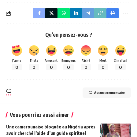
Qu’en pensez-vous ?
J'aime
Triste
Amusant
Ennuyeux
Fâché
Mort
Clin d'œil
0
0
0
0
0
0
0
Aucun commentaire
Vous pourriez aussi aimer
Une camerounaise bloquée au Nigéria après
avoir cherché l’aide d’un guide spirituel