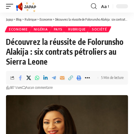
Aa
Redimensionner
la
Japap
>
Blog
>
Rubrique
>
Economie
>
Découvrez la réussite de Folorunsho Alakija : six contrats pétroliers au Sierra Leone
police
ECONOMIE
NIGÉRIA
PAYS
RUBRIQUE
SOCIÉTÉ
Découvrez la réussite de Folorunsho
Alakija : six contrats pétroliers au
Sierra Leone
5 Min de lecture
687 Vues
Aucun commentaire