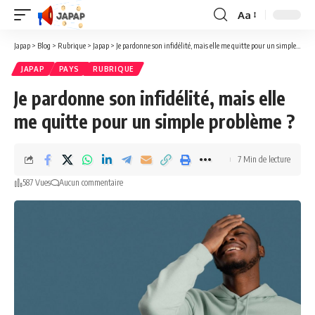
Aa
Redimensionner
la
Japap
>
Blog
>
Rubrique
>
Japap
>
Je pardonne son infidélité, mais elle me quitte pour un simple problème ?
police
JAPAP
PAYS
RUBRIQUE
Je pardonne son infidélité, mais elle
me quitte pour un simple problème ?
7 Min de lecture
587 Vues
Aucun commentaire