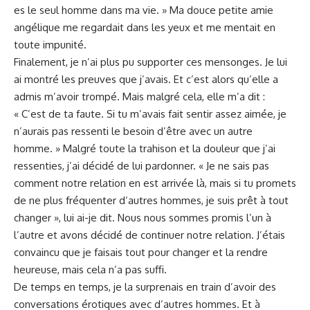
es le seul homme dans ma vie. » Ma douce
petite amie
⁣angélique me regardait dans les yeux et me mentait en
⁤toute impunité.
Finalement, je n’ai plus⁤ pu supporter ces mensonges. Je lui
ai montré les ‌preuves que j’avais. Et c’est alors qu’elle a
admis ⁣m’avoir trompé. Mais malgré cela, elle m’a dit :
« C’est de ta faute. Si tu m’avais fait ⁣sentir assez aimée,⁤ je
n’aurais pas‍ ressenti‌ le besoin d’être avec un autre
homme. » ⁢Malgré toute la trahison‌ et la douleur que ‍j’ai
ressenties, j’ai décidé de lui pardonner. « Je ne sais​ pas ​
comment ⁤notre relation en est arrivée là,‌ mais⁤ si tu promets
de ne plus fréquenter d’autres hommes, je suis prêt à tout
changer »,​ lui‌ ai-je dit. Nous nous‌ sommes promis l’un‍ à⁤
l’autre⁤ et avons décidé de continuer notre relation. J’étais⁢
convaincu que je faisais tout​ pour changer et ‍la rendre
heureuse, mais cela n’a pas suffi.
De temps en temps,⁢ je la surprenais en train d’avoir⁢ des
conversations érotiques⁣ avec‌ d’autres hommes. Et⁢ à