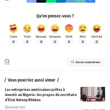
Qu’en pensez-vous ?
J'aime
Triste
Amusant
Ennuyeux
Fâché
Mort
Clin d'œil
0
0
0
0
0
0
0
Aucun commentaire
Vous pourriez aussi aimer
Les entreprises américaines prêtes à
investir au Nigeria : les propos du secrétaire
d’Etat Antony Blinken
26 janvier 2024