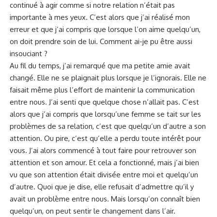
‍continué à agir comme si notre relation n’était ‌pas
importante à mes yeux. C’est alors ‌que j’ai réalisé mon
erreur ​et que ⁤j’ai ⁤compris que⁤ lorsque l’on aime quelqu’un,
on​ doit prendre soin de lui. Comment ai-je pu être aussi
insouciant ?
Au fil du temps, j’ai remarqué que ma petite⁢ amie avait
changé. Elle ne se plaignait plus lorsque je‍ l’ignorais.‍ Elle‌ ne
faisait même plus l’effort de ⁢maintenir la communication
entre nous.‌ J’ai senti​ que quelque chose ‍n’allait pas. C’est‍
alors que j’ai compris que ⁢lorsqu’une femme se tait sur les⁤
problèmes de sa relation, c’est que quelqu’un⁣ d’autre a son
attention. Ou ⁣pire, c’est qu’elle a perdu⁣ toute⁢ intérêt pour
‍vous. J’ai ‍alors commencé ⁣à tout faire pour retrouver son
attention et⁣ son amour. Et cela a fonctionné, mais j’ai bien⁢
vu que son attention⁤ était divisée entre moi et quelqu’un
d’autre. ⁤Quoi que je dise, elle refusait ⁢d’admettre ⁢qu’il ⁤y
avait un problème entre nous. Mais ⁢lorsqu’on connaît ⁢bien
quelqu’un, on peut sentir le changement dans l’air.