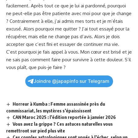
facilement
. Après tout ce que je lui ai pardonné, pourquoi
ne peut-elle pas‌ être patiente​ avec‍ moi ⁣pour que je⁣ change
​? Contrairement⁣ à elle, ⁤j’ai admis mes torts et je m’étais
‍excusé. Alors pourquoi⁣ me quitter ? J’ai ‍tout essayé​ pour la
récupérer, mais ​elle⁣ ne⁣ change pas‍ d’avis. Alors ​je dois
accepter que c’est fini et essayer de continuer ma vie.
C’est pourquoi je⁢ fais ⁤appel à vous. Mon cœur est ⁤brisé et je
ne sais ‌pas comment faire pour survivre à cette douleur. S’il
vous plaît, que puis-je faire ?
Joindre @japapinfo sur Telegram
Horreur à Kumba : Femme assassinée près du
commissariat, les mystères s’épaississent
CAN Maroc 2025 : l’édition reportée à janvier 2026
Vous avez la grippe ? Ces astuces naturelles vous
remettront sur pied plus vite
Ces couples astrologiques sont voués à l’échec, selon un