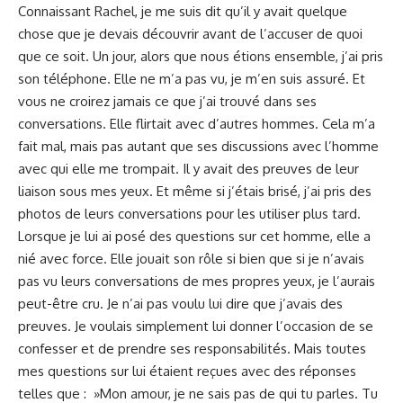
Connaissant Rachel, je⁣ me suis dit qu’il y avait quelque
chose que je devais découvrir avant de l’accuser ⁤de quoi
que ce soit.⁤ Un jour, alors que nous⁣ étions ensemble, j’ai‌ pris
son téléphone. Elle ne⁢ m’a pas vu, je m’en suis assuré. Et
vous ne⁣ croirez jamais ce que ​j’ai trouvé dans ses⁣
conversations. Elle flirtait avec d’autres hommes. ⁣Cela m’a
fait mal, mais pas autant ⁤que ses discussions ‍avec l’homme
avec qui elle me ⁣trompait. Il y avait des preuves⁤ de leur
liaison sous mes yeux. Et même si j’étais brisé, ​j’ai pris des⁣
photos de leurs conversations pour les utiliser plus tard.
Lorsque je lui ai posé des questions⁤ sur‌ cet homme, elle a
nié avec force. Elle jouait son rôle si bien‌ que si je n’avais
⁢pas vu leurs conversations de mes⁣ propres yeux, je‍ l’aurais
peut-être cru. Je n’ai pas voulu lui dire que j’avais des
preuves. Je voulais simplement lui ⁢donner⁣ l’occasion de se
confesser⁤ et de prendre ses responsabilités. Mais toutes
mes questions sur lui étaient reçues avec des ‌réponses
telles que : ⁢ »Mon amour, je⁢ ne sais ⁢pas de ​qui tu parles. Tu