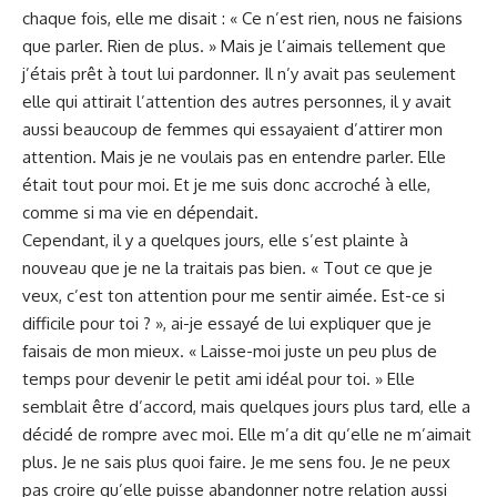
⁣chaque fois, elle me disait : « Ce n’est rien, nous ne ​faisions
que parler. Rien de plus. » Mais je l’aimais tellement que
j’étais prêt à tout ‍lui pardonner. Il n’y avait pas⁢ seulement
elle qui attirait l’attention des autres personnes, il y avait
aussi beaucoup de femmes qui essayaient d’attirer mon
⁢attention. Mais je ne voulais pas en entendre parler. Elle
était tout pour moi. Et je me suis ​donc accroché ⁢à elle,
comme si ma ​vie en dépendait.
Cependant, il y a⁢ quelques jours, elle s’est⁤ plainte à
nouveau que ⁣je ne la traitais pas bien. « Tout ce que je
veux, c’est ton attention pour me sentir aimée. Est-ce‍ si
difficile⁤ pour⁤ toi⁣ ? »,​ ai-je​ essayé de lui expliquer ⁤que je
faisais de mon ⁤mieux. « Laisse-moi juste un peu plus⁤ de
temps pour devenir le petit ami idéal pour‌ toi. »⁢ Elle ​
semblait être d’accord, mais quelques jours‍ plus tard, elle a
décidé de rompre avec moi. Elle m’a dit qu’elle ne m’aimait⁢
plus.⁤ Je ne sais plus quoi ⁣faire. Je me sens fou. Je ne peux
pas croire‍ qu’elle puisse abandonner notre⁢ relation⁢ aussi