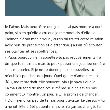
Je ​l’aime. ‌Mais peut-être que je ne lui ai pas ‍montré à quel
point, si bien qu’elle a cru ⁣que je me moquais d’elle. Je
l’admet, ⁤c’était‍ mon
erreur
. J’aurais dû traiter cette
relation
avec plus de précaution et ⁤d’attention. J’aurais dû écouter
ses plaintes et ses souffrances.
« Papa, pourquoi ne m’appelles-tu ​pas régulièrement? Tu
dis​ que tu m’aimes, mais tu⁣ peux ⁣passer une journée ‍entière
sans me parler.⁢ Si je ne te donne pas de nouvelles, tu
m’oublies pendant des ​jours. Quel genre⁢ d’amour est-ce
là? », me reprochait-elle souvent. ​Mais je savais⁣ que je
l’aimais au fond de⁤ mon cœur, même si​ je⁣ ne ‍savais pas‌
comment lui montrer. Un jour, je lui ai promis de changer.
« Donne-moi un peu ‍de⁣ temps pour travailler là-dessus », ⁣lui
ai-je dit.⁣ Elle a été patiente, mais je n’ai jamais changé. J’ai