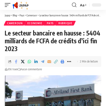
Aa
Redimensionner
la
Japap
>
Blog
>
Pays
>
Cameroun
>
Le secteur bancaire en hausse : 5404 milliards de FCFA de crédits d’ici fin 2023
police
CAMEROUN
ECONOMIE
PAYS
RUBRIQUE
Le secteur bancaire en hausse : 5404
milliards de FCFA de crédits d’ici fin
2023
2 Min de lecture
656 Vues
Aucun commentaire