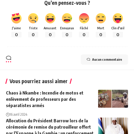
Qu’en pensez-vous ?
J'aime
Triste
Amusant
Ennuyeux
Fâché
Mort
Clin d'œil
0
0
0
0
0
0
0
Aucun commentaire
Vous pourriez aussi aimer
Chaos à Nkambe : Incendie de motos et
enlèvement de professeurs par des
séparatistes armés
16 avril 2024
Allocution du Président Barrow lors de la
cérémonie de remise du patrouilleur offert
par l’Espagne à la Gambie : un renforcement