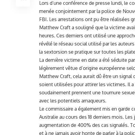
Lors ​d’une⁢ conférence de presse lundi, le 
menée conjointement ⁣par la police de Nouvell
FBI. Les
arrestations
ont pu être réalisées gr
Matthew Craft a souligné ⁢que la victime ava
heures. Ces derniers ont⁢ utilisé une approche
révélé‌ le réseau social ‍utilisé par les auteur
la sextorsion se⁢ pratique⁣ sur toutes les pl
La dernière victime en date a été⁢ séduite ⁢pa
⁢légèrement vêtue d’origine européenne selon 
Matthew Craft, cela‌ aurait‍ dû être un signal‍
soient utilisées ​pour attirer ⁣les victimes. I
soudainement ⁣prennent une tournure sexuell
avec ‍les potentiels arnaqueurs.
Le commissaire a également mis ⁤en‍ garde c
Australie au cours des 18 derniers mois. Les
augmentation de 400% des cas signalés. Toute
et à ne jamais avoir honte de parler à‌ la ‌po