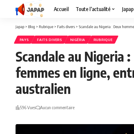
Accueil
Toute l’actualité
Japap
Japap
>
Blog
>
Rubrique
>
Faits divers
>
Scandale au Nigeria : Deux hommes 
PAYS
FAITS DIVERS
NIGÉRIA
RUBRIQUE
Scandale au Nigeria 
femmes en ligne, ent
australien
596 Vues
Aucun commentaire