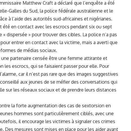
commissaire Matthew Craft a déclaré que​ l’enquête a été
e-Galles⁢ du Sud, la police fédérale australienne et le
âce à l’aide des autorités sud-africaines et nigérianes.​
it été en contact avec les escrocs pendant six ou sept
 « dispersée » pour trouver‍ des cibles. La police n’a pas
s pour ⁤entrer en contact avec la victime, mais a averti⁣ que
ateformes de ‌médias sociaux.
r une ‌partenaire​ censée être ⁣une femme attirante et
les escrocs, qui se faisaient passer pour⁣ elle. Pour
 d’alarme, car il n’est pas rare que des images‍ suggestives
l a conseillé aux jeunes de ​se méfier des conversations qui​
e sur les réseaux sociaux et de prendre leurs ⁤distances
ontre la forte augmentation des cas de sextorsion en‌
jeunes hommes
sont particulièrement ciblés, ⁤avec⁤ une
fois, il encourage‍ les victimes à signaler ⁣ces crimes
lice. Des mesures sont ⁢mises en place pour les aider ⁢avant