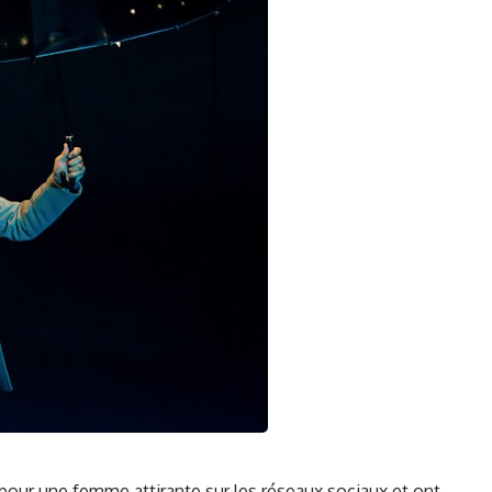
 pour une
femme
attirante sur les
réseaux sociaux
et⁤ ont