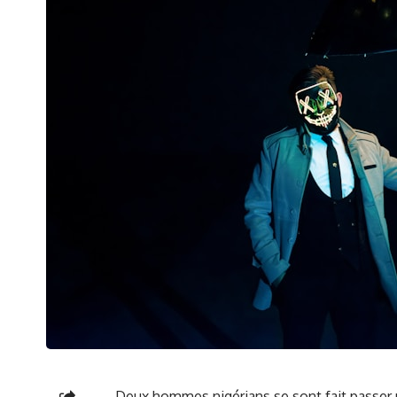
Deux hommes nigérians se sont fait passer​