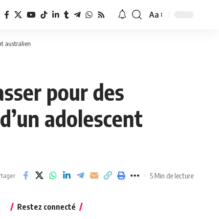
Aa
Redimensionner
la
t australien
police
asser pour des
 d’un adolescent
5 Min de lecture
rtager
Restez connecté