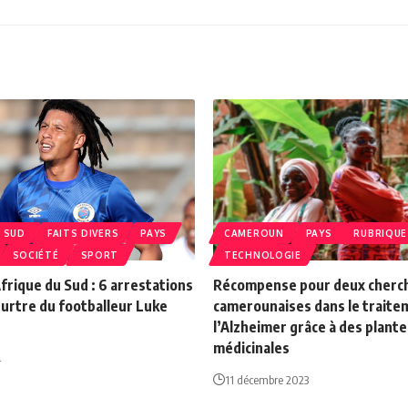
‍ SUD
FAITS DIVERS
PAYS
CAMEROUN
PAYS
RUBRIQUE
SOCIÉTÉ
SPORT
TECHNOLOGIE
Afrique du Sud : 6 arrestations
Récompense pour deux cherc
urtre du footballeur Luke
camerounaises dans le traite
l’Alzheimer grâce à des plante
médicinales
4
11 décembre 2023