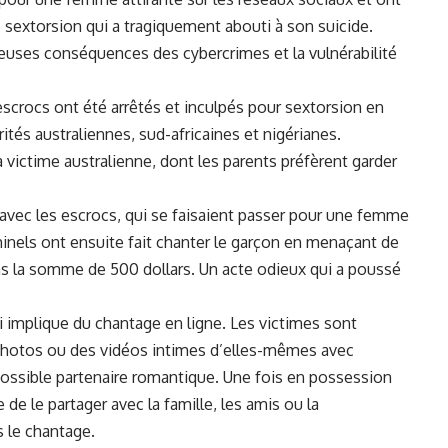
 ⁣sextorsion qui a tragiquement⁢ abouti à son‌
suicide
.
uses conséquences des cybercrimes⁤ et la vulnérabilité
escrocs ont été arrêtés et⁤ inculpés pour sextorsion en
ités australiennes, sud-africaines et nigérianes.
a victime australienne, dont‍ les parents ‌préfèrent garder
 avec les ⁣escrocs, ⁣qui se faisaient passer pour une femme
inels ont ensuite fait chanter‍ le garçon en⁣ menaçant de
pas la​ somme ​de 500 dollars. Un acte⁣ odieux qui a poussé
i implique du chantage en ligne. Les victimes⁤ sont
photos ou‍ des vidéos intimes d’elles-mêmes avec
n possible partenaire romantique. Une fois en possession⁢
⁤le partager avec⁢ la famille,⁤ les​ amis ou la⁣
s le chantage.