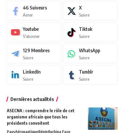
46
Suiveurs
X
Aimer
Suivre
Youtube
Tiktok
S'abonner
Suivre
129
Membres
WhatsApp
Suivre
Suivre
LinkedIn
Tumblr
Suivre
Suivre
Dernières actualités
ASECNA : comprendre le rôle de cet
organisme africain que tous les
présidents convoitent
Pays
Aéronautique
Bénin
Burkina Faso