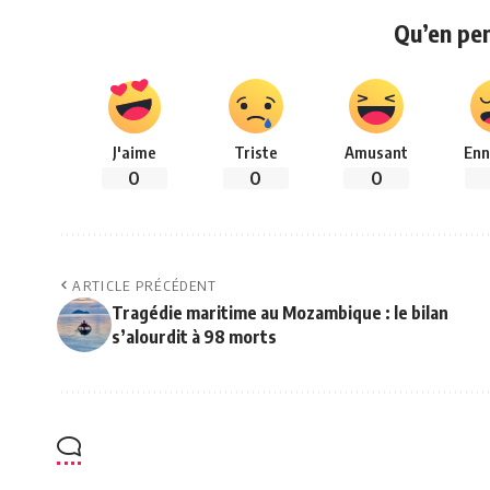
Qu’en pe
J'aime
Triste
Amusant
Enn
0
0
0
ARTICLE PRÉCÉDENT
Tragédie maritime au Mozambique : le bilan
s’alourdit à 98 morts