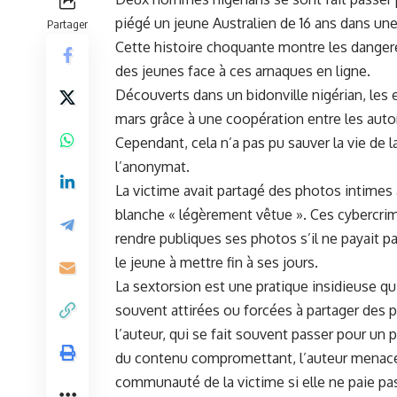
piégé un⁣ jeune Australien de 16 ans dans une
Partager
Cette
histoire choquante
montre les dangere
des jeunes face à ces ⁤arnaques ‌en ligne.
Découverts dans un bidonville nigérian, les 
mars grâce à une coopération entre⁤ les autor
⁣Cependant, cela n’a pas pu sauver la vie de l
l’anonymat.
La ⁤victime avait partagé des photos ‍intimes
blanche‍ « légèrement vêtue ». Ces cybercrim
rendre publiques ses‌ photos s’il ne​ payait 
⁢le jeune à‌ mettre fin ⁣à ⁢ses jours.
La sextorsion est une pratique insidieuse qu
souvent attirées ou forcées à partager des 
l’auteur,‌ qui se fait souvent‌ passer pour u
du contenu compromettant, l’auteur menace⁢ de 
communauté de la victime si⁢ elle ne ​paie pa