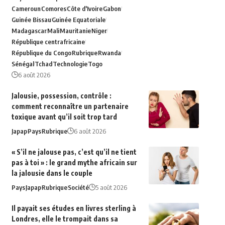
Cameroun
Comores
Côte d'Ivoire
Gabon
Guinée Bissau
Guinée Equatoriale
Madagascar
Mali
Mauritanie
Niger
République centrafricaine
République du Congo
Rubrique
Rwanda
Sénégal
Tchad
Technologie
Togo
6 août 2026
Jalousie, possession, contrôle :
comment reconnaître un partenaire
toxique avant qu’il soit trop tard
Japap
Pays
Rubrique
6 août 2026
« S’il ne jalouse pas, c’est qu’il ne tient
pas à toi » : le grand mythe africain sur
la jalousie dans le couple
Pays
Japap
Rubrique
Société
5 août 2026
Il payait ses études en livres sterling à
Londres, elle le trompait dans sa