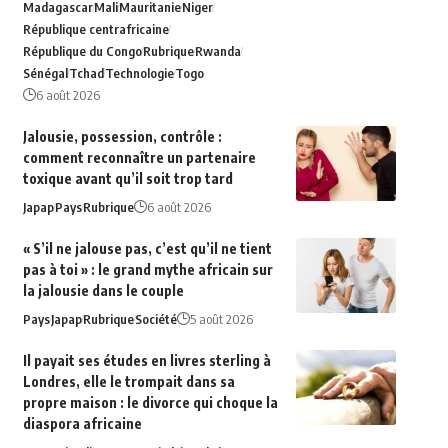
Madagascar
Mali
Mauritanie
Niger
République centrafricaine
République du Congo
Rubrique
Rwanda
Sénégal
Tchad
Technologie
Togo
6 août 2026
Jalousie, possession, contrôle :
comment reconnaître un partenaire
toxique avant qu’il soit trop tard
Japap
Pays
Rubrique
6 août 2026
« S’il ne jalouse pas, c’est qu’il ne tient
pas à toi » : le grand mythe africain sur
la jalousie dans le couple
Pays
Japap
Rubrique
Société
5 août 2026
Il payait ses études en livres sterling à
Londres, elle le trompait dans sa
propre maison : le divorce qui choque la
diaspora africaine