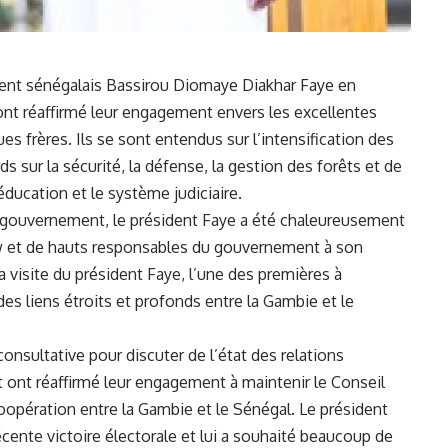
sident sénégalais Bassirou Diomaye Diakhar⁣ Faye en
ont réaffirmé leur engagement envers les excellentes
es frères.⁢ Ils se sont entendus sur l’intensification des
s sur la ​
sécurité
, la défense, la gestion des forêts et de
’éducation et le système judiciaire.
ouvernement, ‌le président Faye a été chaleureusement
ow et de hauts responsables du gouvernement à son
La visite du président Faye, l’une des premières à
des liens étroits et profonds entre la Gambie et le
onsultative pour discuter de l’état des relations
et ont réaffirmé leur engagement à maintenir le⁤ Conseil
coopération entre la Gambie et le⁣ Sénégal. Le président
récente victoire électorale et lui a souhaité beaucoup de