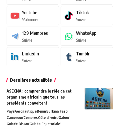
Youtube
Tiktok
S'abonner
Suivre
129
Membres
WhatsApp
Suivre
Suivre
LinkedIn
Tumblr
Suivre
Suivre
Dernières actualités
ASECNA : comprendre le rôle de cet
organisme africain que tous les
présidents convoitent
Pays
Aéronautique
Bénin
Burkina Faso
Cameroun
Comores
Côte d'Ivoire
Gabon
Guinée Bissau
Guinée Equatoriale