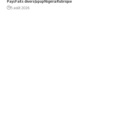
Pays
Faits divers
Japap
Nigéria
Rubrique
5 août 2026