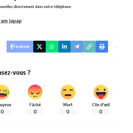
ouvelles directement dans votre téléphone.
ram Japap
Facebook
nsez-vous ?
uyeux
Fâché
Mort
Clin d'œil
0
0
0
0