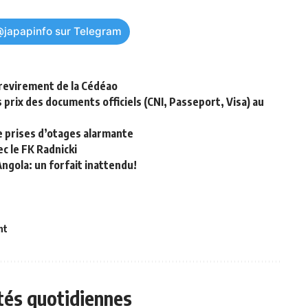
@japapinfo sur Telegram
 revirement de la Cédéao
 prix des documents officiels (CNI, Passeport, Visa) au
e prises d’otages alarmante
c le FK Radnicki
ngola: un forfait inattendu!
nt
ités quotidiennes