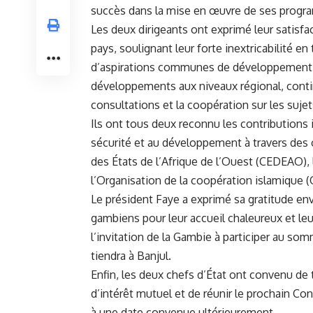
succès dans la mise ‍en œuvre de ses progr
Les deux dirigeants ont exprimé leur satisfac
pays, soulignant leur forte inextricabilité en
d’aspirations ⁤communes de développement. ⁢I
développements‍ aux niveaux⁣ régional, conti
consultations et la coopération sur les sujet
Ils ont tous ‍deux reconnu les contributions i
sécurité et au développement à travers des
des États de l’Afrique de l’Ouest (
CEDEAO
),
l’Organisation de la coopération islamique (
Le‍ président Faye a exprimé sa gratitude en
gambiens pour‍ leur accueil chaleureux et leu
l’invitation de la Gambie à participer au som
tiendra à Banjul.
Enfin, les deux chefs d’État ont convenu⁢ de t
d’intérêt mutuel et de réunir le prochain​ C
à une date convenue ultérieurement.