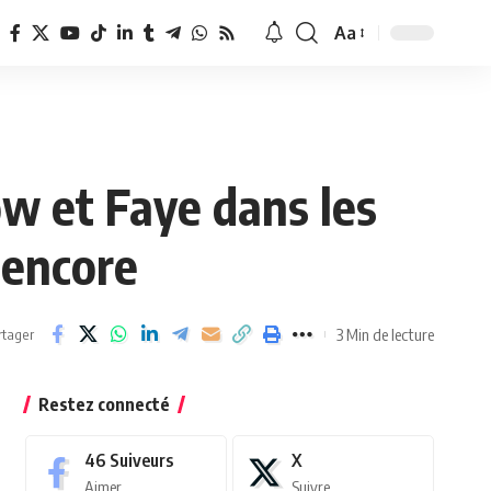
Aa
Redimensionner
la
police
w et Faye dans les
 encore
3 Min de lecture
rtager
Restez connecté
46
Suiveurs
X
Aimer
Suivre