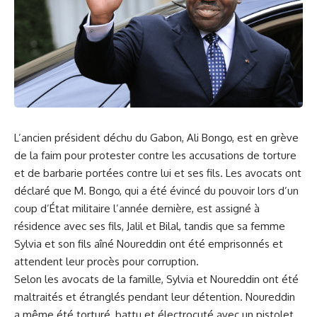
L’ancien président déchu du
Gabon
,​
Ali Bongo
,⁤ est en grève
⁤de⁢ la ⁣faim pour protester contre les accusations​ de torture
et de barbarie portées contre lui et ses fils. Les avocats ont
déclaré que M. Bongo, qui​ a été évincé ‍du pouvoir lors⁢ d’un
coup d’État militaire ​l’année dernière, est⁢ assigné à
résidence avec ses fils, ⁢Jalil et Bilal,⁢ tandis que sa
femme
Sylvia et son fils aîné Noureddin‌ ont été emprisonnés et
attendent leur procès pour corruption.
Selon les avocats de la‌ famille, Sylvia et Noureddin ont été⁣
maltraités et ⁣étranglés pendant leur détention. Noureddin
a même été torturé, battu et électrocuté avec‌ un pistolet