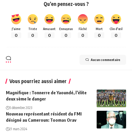
Qu’en pensez-vous ?
J'aime
Triste
Amusant
Ennuyeux
Fâché
Mort
Clin d'œil
0
0
0
0
0
0
0
Aucun commentaire
Vous pourriez aussi aimer
Magnifique : Tonnerre de Yaoundé, l’élite
deux sème le danger
5 décembre 2023
Nouveau représentant résident du FMI
désigné au Cameroun: Toomas Orav
21 mars 2024