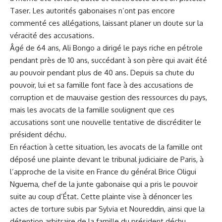
Taser. Les autorités gabonaises n’ont pas encore​
commenté‌ ces allégations, laissant planer un doute sur la‌
véracité des accusations.
Âgé de 64 ans, Ali Bongo ​a dirigé ‍le pays ⁢riche en pétrole
pendant près de 10 ans, succédant à son⁣ père qui avait été
au pouvoir pendant plus de 40 ans. Depuis sa chute du
pouvoir, lui et sa famille font face ⁣à des accusations de
corruption et ⁤de mauvaise gestion des ressources du‍ pays,
mais les avocats de la famille ⁤soulignent ​que ces
accusations⁢ sont​ une ⁤nouvelle tentative de discréditer le
président déchu.
En réaction⁤ à‌ cette situation, les avocats de la famille ont
déposé une ​plainte devant le tribunal ⁣judiciaire ​de Paris,⁣ à
l’approche de la visite​ en France du général Brice Oligui
Nguema, ⁢chef de la junte gabonaise qui⁢ a pris le pouvoir‌
suite au coup d’État. ​Cette​ plainte vise à dénoncer les
actes de torture subis par ‌Sylvia ⁢et Noureddin, ainsi que ​la
détention arbitraire de⁤ la famille du président déchu.