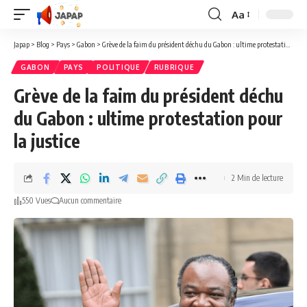
Aa
Redimensionner
la
Japap
>
Blog
>
Pays
>
Gabon
>
Grève de la faim du président déchu du Gabon : ultime protestation pour la justice
police
GABON
PAYS
POLITIQUE
RUBRIQUE
Grève de la faim du président déchu
du Gabon : ultime protestation pour
la justice
2 Min de lecture
550 Vues
Aucun commentaire