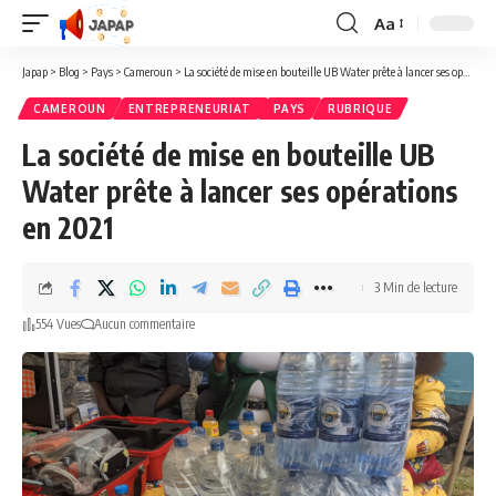
Aa
Redimensionner
la
Japap
>
Blog
>
Pays
>
Cameroun
>
La société de mise en bouteille UB Water prête à lancer ses opérations en 2021
police
CAMEROUN
ENTREPRENEURIAT
PAYS
RUBRIQUE
La société de mise en bouteille UB
Water prête à lancer ses opérations
en 2021
3 Min de lecture
554 Vues
Aucun commentaire