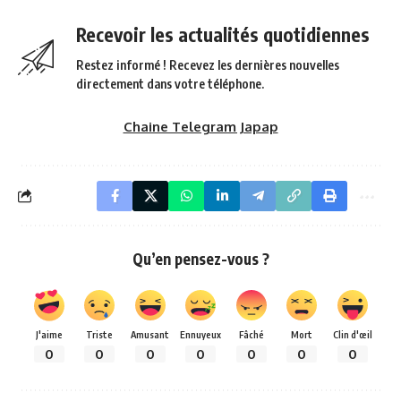
Recevoir les actualités quotidiennes
Restez informé ! Recevez les dernières nouvelles
directement dans votre téléphone.
Chaine Telegram Japap
Qu’en pensez-vous ?
J'aime
Triste
Amusant
Ennuyeux
Fâché
Mort
Clin d'œil
0
0
0
0
0
0
0