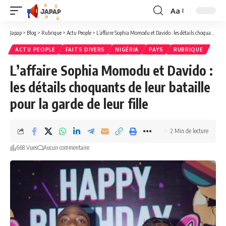
Aa
Redimensionner
la
Japap
>
Blog
>
Rubrique
>
Actu People
>
L’affaire Sophia Momodu et Davido : les détails choquants de leur bataille pour la garde de leur fille
police
ACTU PEOPLE
FAITS DIVERS
NIGÉRIA
PAYS
RUBRIQUE
L’affaire Sophia Momodu et Davido :
les détails choquants de leur bataille
pour la garde de leur fille
2 Min de lecture
668 Vues
Aucun commentaire