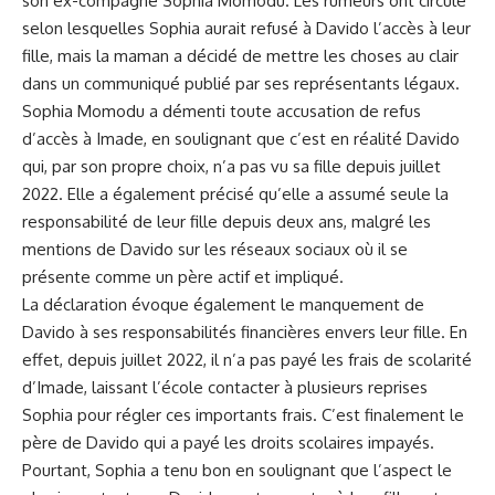
son ex-compagne Sophia Momodu.​ Les rumeurs ‌ont ‍circulé⁣
selon lesquelles Sophia aurait refusé à Davido l’accès à leur
fille,‍ mais la maman a décidé de mettre les choses au clair
dans un communiqué publié par ses⁣ représentants légaux.
Sophia Momodu a démenti toute accusation de refus
d’accès à ​Imade, en soulignant que c’est en réalité Davido
qui, par son propre choix, n’a ⁣pas vu ⁢sa ‌fille depuis juillet
2022. Elle⁣ a également précisé qu’elle a assumé seule la
responsabilité⁤ de leur fille depuis deux ans, malgré les
mentions de Davido sur les⁣ réseaux sociaux où ‌il se
présente⁢ comme un père actif et impliqué. ‍
La déclaration évoque également le manquement de
Davido ⁢à ses responsabilités financières envers‌ leur ⁢fille. ‌En
effet, depuis juillet 2022, il n’a pas payé les frais de scolarité
d’Imade, laissant l’école contacter à plusieurs reprises
Sophia pour régler ces ‌importants frais. C’est finalement⁣ le
père⁣ de Davido qui a payé les
droits
scolaires impayés.
Pourtant, Sophia a tenu bon en ​soulignant que l’aspect le