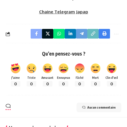
Chaine Telegram Japap
Qu’en pensez-vous ?
J'aime
Triste
Amusant
Ennuyeux
Fâché
Mort
Clin d'œil
0
0
0
0
0
0
0
Aucun commentaire