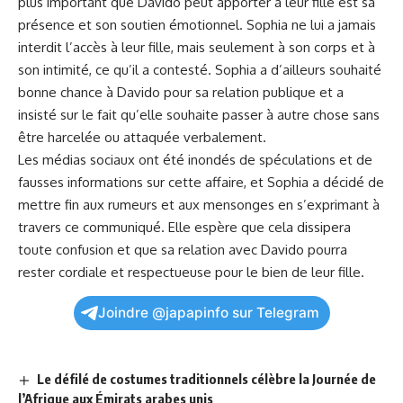
plus important que Davido peut apporter à leur fille est sa
présence et son soutien émotionnel. ​Sophia ne lui a jamais
interdit l’accès à leur fille, mais seulement à son corps et à
son intimité, ce qu’il a contesté. Sophia a d’ailleurs souhaité
bonne‌ chance à Davido pour sa
relation
publique et ‍a
insisté sur le fait qu’elle​ souhaite passer à
autre
‍chose sans
être‌ harcelée ou⁤ attaquée verbalement.
Les médias sociaux ont été inondés de spéculations et de
fausses informations sur cette affaire, et Sophia a décidé de
mettre fin aux rumeurs et aux mensonges en s’exprimant ⁤à
travers ce communiqué. Elle espère ⁤que cela dissipera
toute confusion ​et que sa relation avec Davido ⁣pourra
rester ‌cordiale et ⁣respectueuse⁤ pour le bien⁢ de leur fille.
Joindre @japapinfo sur Telegram
Le défilé de costumes traditionnels célèbre la Journée de
l’Afrique aux Émirats arabes unis