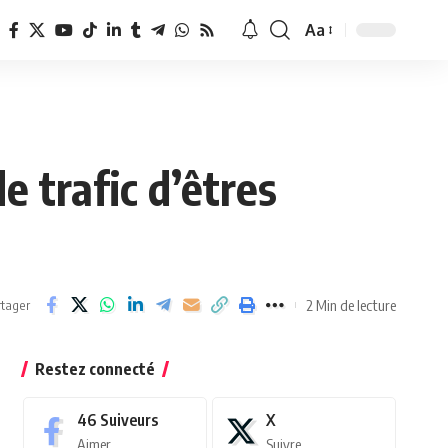
Aa
Redimensionner
la
police
e trafic d’êtres
2 Min de lecture
tager
Restez connecté
46
Suiveurs
X
Aimer
Suivre