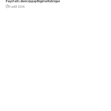
Pays
Faits divers
Japap
Nigéria
Rubrique
5 août 2026