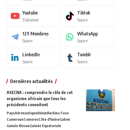
Youtube
Tiktok
S'abonner
Suivre
129
Membres
WhatsApp
Suivre
Suivre
LinkedIn
Tumblr
Suivre
Suivre
Dernières actualités
ASECNA : comprendre le rôle de cet
organisme africain que tous les
présidents convoitent
Pays
Aéronautique
Bénin
Burkina Faso
Cameroun
Comores
Côte d'Ivoire
Gabon
Guinée Bissau
Guinée Equatoriale