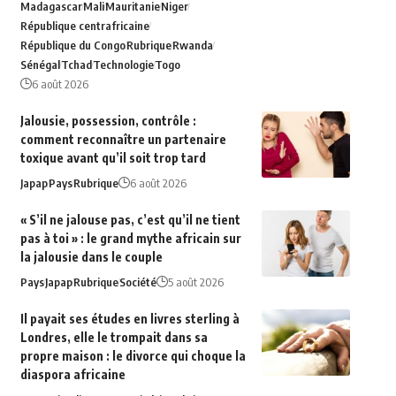
Madagascar
Mali
Mauritanie
Niger
République centrafricaine
République du Congo
Rubrique
Rwanda
Sénégal
Tchad
Technologie
Togo
6 août 2026
Jalousie, possession, contrôle :
comment reconnaître un partenaire
toxique avant qu’il soit trop tard
Japap
Pays
Rubrique
6 août 2026
« S’il ne jalouse pas, c’est qu’il ne tient
pas à toi » : le grand mythe africain sur
la jalousie dans le couple
Pays
Japap
Rubrique
Société
5 août 2026
Il payait ses études en livres sterling à
Londres, elle le trompait dans sa
propre maison : le divorce qui choque la
diaspora africaine