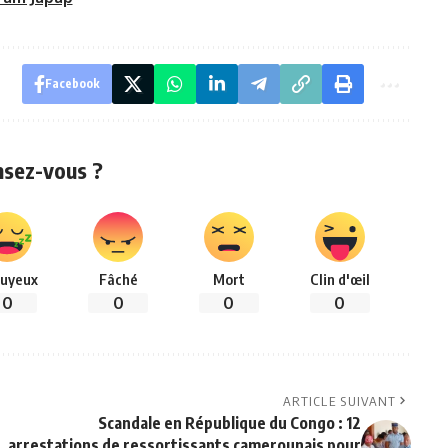
Facebook
nsez-vous ?
uyeux
Fâché
Mort
Clin d'œil
0
0
0
0
ARTICLE SUIVANT
Scandale en République du Congo : 12
arrestations de ressortissants camerounais pour