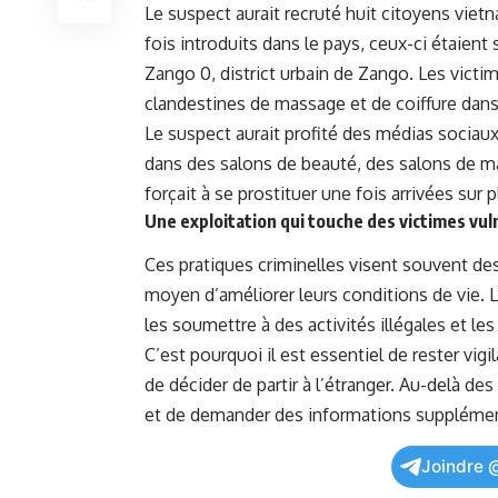
Le suspect aurait recruté huit citoyens vietn
fois introduits dans le pays, ⁢ceux-ci étaient so
Zango 0, district urbain de Zango. Les victim
clandestines ‌de massage et de coiffure dans⁣ 
Le suspect‌ aurait profité des médias sociaux
dans‍ des salons de beauté, des ⁣salons de ma
forçait​ à se prostituer‌ une fois‌ arrivées sur ⁣
Une exploitation qui touche ⁢des victimes‌ vul
Ces⁣ pratiques criminelles visent souvent ⁢d
moyen d’améliorer leurs conditions de vie. Le
les soumettre à des activités ‍illégales⁤ et les‍ 
C’est pourquoi ​il est essentiel ‌de rester vigil
de décider de partir à l’étranger. Au-delà de
et de demander des informations⁤ supplément
Joindre 