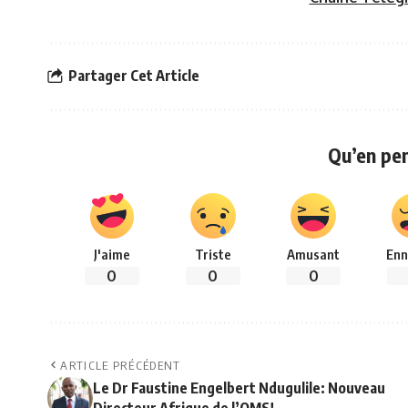
Partager Cet Article
Qu’en pe
J'aime
Triste
Amusant
Enn
0
0
0
ARTICLE PRÉCÉDENT
Le Dr Faustine Engelbert Ndugulile: Nouveau
Directeur Afrique de l’OMS!