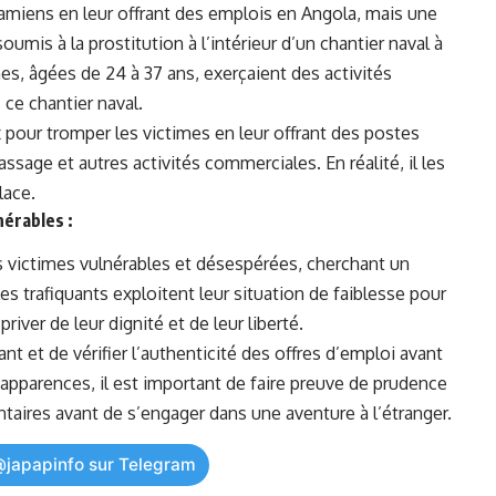
amiens ⁤en leur‌ offrant ⁤des emplois en Angola, mais une
umis à la ⁤prostitution⁣ à l’intérieur ‌d’un chantier naval à​
es, âgées de 24 à 37⁣ ans, exerçaient des activités
ce⁣ chantier naval.
 ⁢pour
tromper
les victimes en leur offrant⁤ des postes
ssage et autres activités commerciales. En réalité, il les​
place.
nérables :
es victimes vulnérables ⁤et désespérées, cherchant un
s trafiquants exploitent leur situation de faiblesse pour‍
priver de leur​ dignité et de leur ​
liberté
.
ant ⁢et de ⁣vérifier l’authenticité des offres‍ d’emploi avant
s⁤ apparences, il est important de faire preuve de prudence
aires avant de s’engager dans une aventure à l’étranger.
@japapinfo sur Telegram