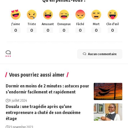
J'aime
Triste
Amusant
Ennuyeux
Fâché
Mort
Clin d'œil
0
0
0
0
0
0
0
Aucun commentaire
Vous pourriez aussi aimer
Dormir en moins de 2 minutes : astuces pour
s’endormir facilement et rapidement
9 juillet 2024
Douala : une tragédie après qu’une
entrepreneure a chuté de son deuxième
étage
23 novembre 2023