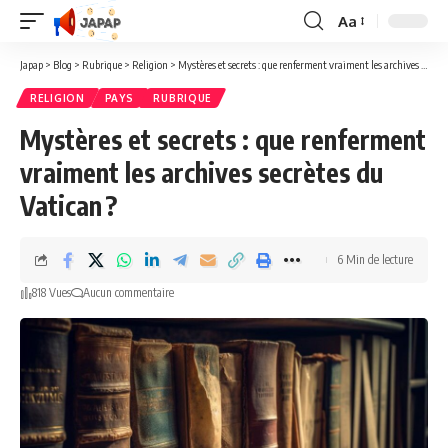
Aa
Redimensionner
la
Japap
>
Blog
>
Rubrique
>
Religion
>
Mystères et secrets : que renferment vraiment les archives secrètes du Vatican ?
police
RELIGION
PAYS
RUBRIQUE
Mystères et secrets : que renferment
vraiment les archives secrètes du
Vatican ?
6 Min de lecture
818 Vues
Aucun commentaire