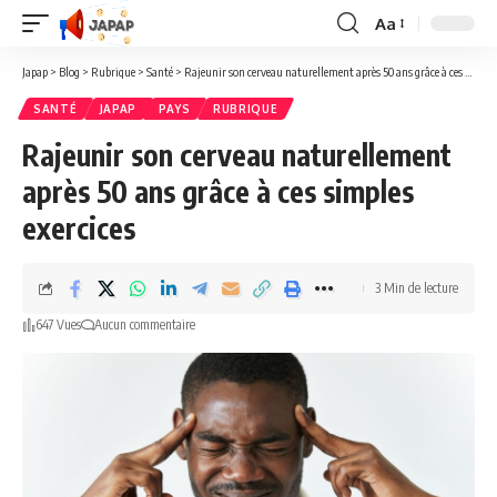
Aa
Redimensionner
la
Japap
>
Blog
>
Rubrique
>
Santé
>
Rajeunir son cerveau naturellement après 50 ans grâce à ces simples exercices
police
SANTÉ
JAPAP
PAYS
RUBRIQUE
Rajeunir son cerveau naturellement
après 50 ans grâce à ces simples
exercices
3 Min de lecture
647 Vues
Aucun commentaire