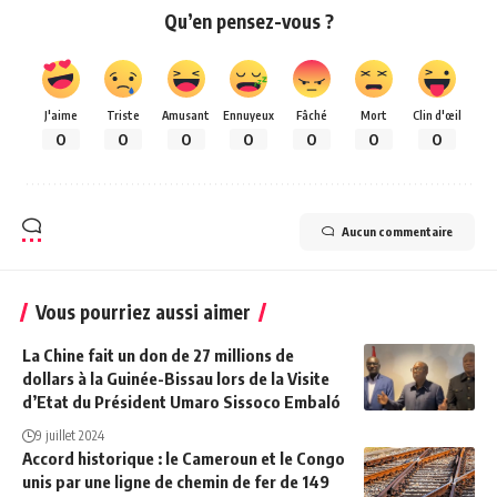
Qu’en pensez-vous ?
J'aime
Triste
Amusant
Ennuyeux
Fâché
Mort
Clin d'œil
0
0
0
0
0
0
0
Aucun commentaire
Vous pourriez aussi aimer
La Chine fait un don de 27 millions de
dollars à la Guinée-Bissau lors de la Visite
d’Etat du Président Umaro Sissoco Embaló
9 juillet 2024
Accord historique : le Cameroun et le Congo
unis par une ligne de chemin de fer de 149