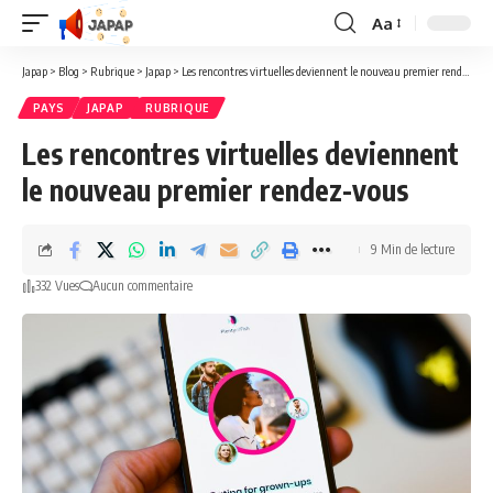
Aa
Redimensionner
la
Japap
>
Blog
>
Rubrique
>
Japap
>
Les rencontres virtuelles deviennent le nouveau premier rendez-vous
police
PAYS
JAPAP
RUBRIQUE
Les rencontres virtuelles deviennent
le nouveau premier rendez-vous
9 Min de lecture
332 Vues
Aucun commentaire