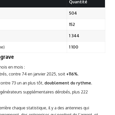
Quantité
504
152
1 344
ne)
1 100
ggrave
 mois en mois :
trés, contre 74 en janvier 2025, soit
+116%.
 contre 73 un an plus tôt,
doublement du rythme.
17 générateurs supplémentaires dérobés, plus 222
rrière chaque statistique, il y a des antennes qui
rrompent, des entreprises qui perdent de l’argent, et