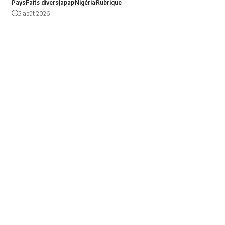
Pays
Faits divers
Japap
Nigéria
Rubrique
5 août 2026