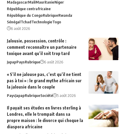
Madagascar
Mali
Mauritanie
Niger
République centrafricaine
République du Congo
Rubrique
Rwanda
Sénégal
Tchad
Technologie
Togo
6 août 2026
Jalousie, possession, contrôle :
comment reconnaître un partenaire
toxique avant qu’il soit trop tard
Japap
Pays
Rubrique
6 août 2026
« S’il ne jalouse pas, c’est qu’il ne tient
pas à toi » : le grand mythe africain sur
la jalousie dans le couple
Pays
Japap
Rubrique
Société
5 août 2026
Il payait ses études en livres sterling à
Londres, elle le trompait dans sa
propre maison : le divorce qui choque la
diaspora africaine