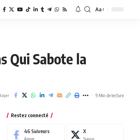
Aa
Redimensionner
la
police
s Qui Sabote la
9 Min de lecture
tager
Restez connecté
46
Suiveurs
X
Aimer
Suivre