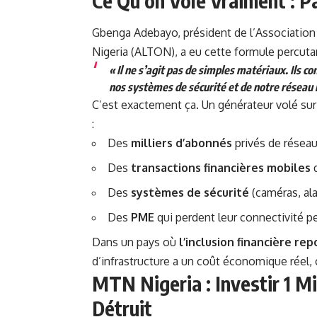
Ce Qu’on Vole Vraiment : Pa
Gbenga Adebayo, président de l’Associatio
Nigeria (ALTON), a eu cette formule percutant
« Il ne s’agit pas de simples matériaux. Ils 
nos systèmes de
sécurité
et de notre réseau 
C’est exactement ça. Un générateur volé sur 
:
Des
milliers d’abonnés
privés de réseau
Des
transactions financières mobiles
q
Des
systèmes de sécurité
(caméras, ala
Des
PME
qui perdent leur connectivité p
Dans un pays où
l’inclusion financière r
d’infrastructure a un coût économique réel, ch
MTN Nigeria : Investir 1 M
Détruit