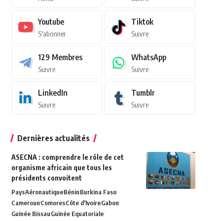
Youtube
Tiktok
S'abonner
Suivre
129
Membres
WhatsApp
Suivre
Suivre
LinkedIn
Tumblr
Suivre
Suivre
Dernières actualités
ASECNA : comprendre le rôle de cet
organisme africain que tous les
présidents convoitent
Pays
Aéronautique
Bénin
Burkina Faso
Cameroun
Comores
Côte d'Ivoire
Gabon
Guinée Bissau
Guinée Equatoriale