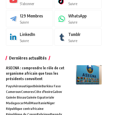
S'abonner
Suivre
129
Membres
WhatsApp
Suivre
Suivre
LinkedIn
Tumblr
Suivre
Suivre
Dernières actualités
ASECNA : comprendre le rôle de cet
organisme africain que tous les
présidents convoitent
Pays
Aéronautique
Bénin
Burkina Faso
Cameroun
Comores
Côte d'Ivoire
Gabon
Guinée Bissau
Guinée Equatoriale
Madagascar
Mali
Mauritanie
Niger
République centrafricaine
République du Congo
Rubrique
Rwanda