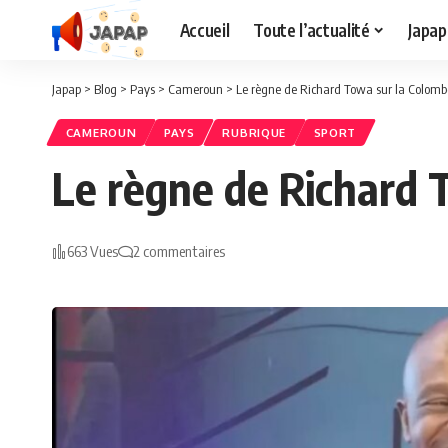
Accueil
Toute l’actualité
Japap
Japap
>
Blog
>
Pays
>
Cameroun
>
Le règne de Richard Towa sur la Colombe : 
CAMEROUN
PAYS
RUBRIQUE
SPORT
Le règne de Richard To
663 Vues
2 commentaires