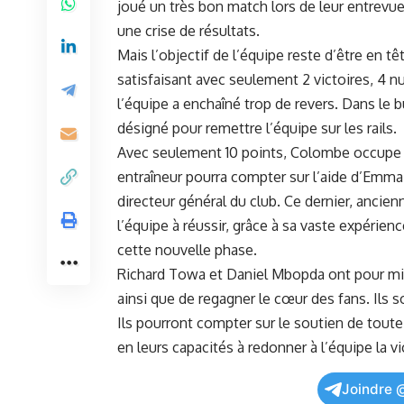
joué un très ‌bon‌ match lors de leur entrevue
une ​crise de ​résultats.
Mais
l’objectif
de l’équipe reste d’être ‍en ‍t
satisfaisant avec seulement 2 victoires, 4 nul
l’équipe a ⁤enchaîné trop de revers. Dans le 
désigné‍ pour remettre l’équipe sur les rails.
Avec‌ seulement 10 points, Colombe occupe 
entraîneur⁤ pourra compter ⁣sur l’aide d’
directeur​ général du ‍club. Ce dernier, ⁣ancien
l’équipe ‌à⁢ réussir, grâce à‍ sa vaste expéri
cette⁣ nouvelle phase.
Richard Towa et Daniel Mbopda ont pour‌ miss
⁣ainsi que de regagner le‍ cœur ​des ​fans.⁢ Ils
Ils pourront compter sur le‌ soutien​ de toute 
‍en leurs capacités à redonner⁤ à l’équipe la⁣
vi
Joindre 