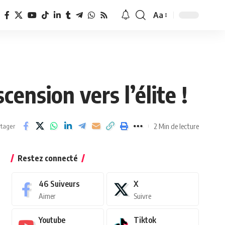
Aa
Redimensionner
la
police
ension vers l’élite !
2 Min de lecture
tager
Restez connecté
46
Suiveurs
X
Aimer
Suivre
Youtube
Tiktok