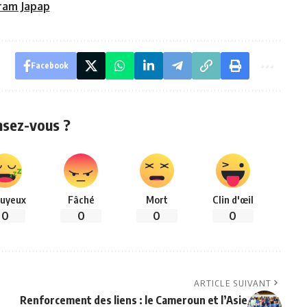
ram Japap
Facebook
nsez-vous ?
uyeux
Fâché
Mort
Clin d'œil
0
0
0
0
ARTICLE SUIVANT
Renforcement des liens : le Cameroun et l’Asie