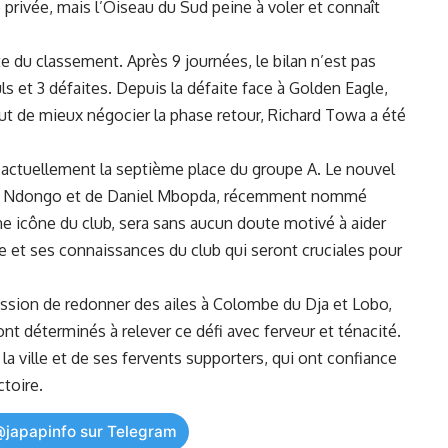
 privée, mais l’Oiseau du Sud⁢ peine à voler et connaît
ête du classement. Après 9 journées, le bilan‌ n’est pas
s et 3 défaites.​ Depuis la défaite face à Golden Eagle,‌
but de mieux négocier la ⁣phase retour,​ Richard Towa a été
‍actuellement la septième place du groupe A. Le nouvel
Emma ​Ndongo et de Daniel Mbopda, récemment nommé
ne⁢ icône ⁣du ⁣club, sera sans aucun ⁣doute motivé⁣ à aider
ence et ses connaissances du club qui seront cruciales pour⁤
ion de ‍redonner‍ des ailes à Colombe du ‍Dja ⁣et Lobo,
 sont ‌déterminés à relever ‍ce défi avec ferveur et ténacité.
la ville et de ses fervents⁤ supporters, ‍qui ont confiance
ctoire
.
@japapinfo sur Telegram