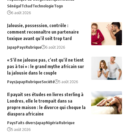
Sénégal
Tchad
Technologie
Togo
6 août 2026
Jalousie, possession, contrôle :
comment reconnaître un partenaire
toxique avant qu’il soit trop tard
Japap
Pays
Rubrique
6 août 2026
« S’il ne jalouse pas, c’est qu’il ne tient
pas à toi » : le grand mythe africain sur
la jalousie dans le couple
Pays
Japap
Rubrique
Société
5 août 2026
Il payait ses études en livres sterling à
Londres, elle le trompait dans sa
propre maison : le divorce qui choque la
diaspora africaine
Pays
Faits divers
Japap
Nigéria
Rubrique
5 août 2026