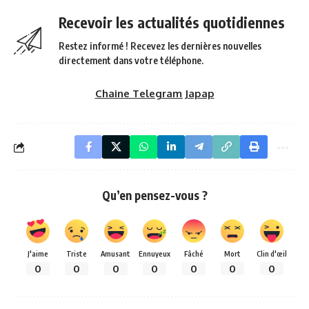
Recevoir les actualités quotidiennes
Restez informé ! Recevez les dernières nouvelles
directement dans votre téléphone.
Chaine Telegram Japap
Qu’en pensez-vous ?
J'aime
Triste
Amusant
Ennuyeux
Fâché
Mort
Clin d'œil
0
0
0
0
0
0
0