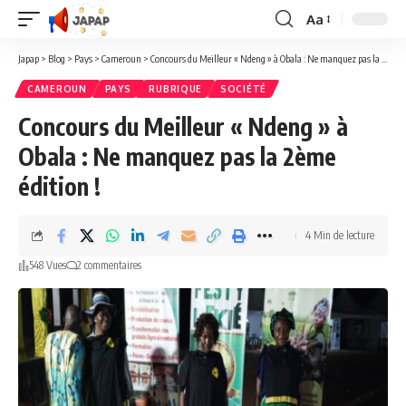
Aa
Redimensionner
la
Japap
>
Blog
>
Pays
>
Cameroun
>
Concours du Meilleur « Ndeng » à Obala : Ne manquez pas la 2ème édition !
police
CAMEROUN
PAYS
RUBRIQUE
SOCIÉTÉ
Concours du Meilleur « Ndeng » à
Obala : Ne manquez pas la 2ème
édition !
4 Min de lecture
548 Vues
2 commentaires