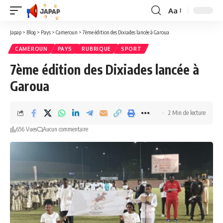
Aa
Redimensionner
la
Japap
>
Blog
>
Pays
>
Cameroun
>
7ème édition des Dixiades lancée à Garoua
police
CAMEROUN
PAYS
RUBRIQUE
SPORT
7ème édition des Dixiades lancée à
Garoua
2 Min de lecture
656 Vues
Aucun commentaire