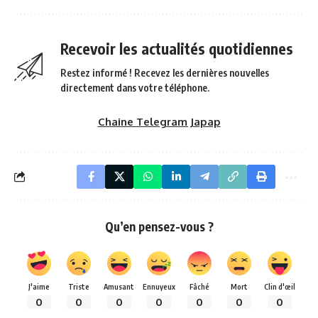
Recevoir les actualités quotidiennes
Restez informé ! Recevez les dernières nouvelles
directement dans votre téléphone.
Chaine Telegram Japap
Qu’en pensez-vous ?
J'aime
Triste
Amusant
Ennuyeux
Fâché
Mort
Clin d'œil
0
0
0
0
0
0
0