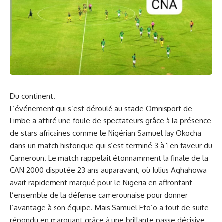
Du
continent
.
L’événement qui ⁤s’est déroulé au stade Omnisport de
⁤Limbe ‌a attiré une foule ⁢de spectateurs grâce à ⁣la présence
de stars africaines‍ comme le Nigérian Samuel⁣ Jay Okocha​
dans ‌un‍ match historique ​qui s’est⁤ terminé 3 à 1‍ en faveur du⁣
Cameroun
.⁣ Le match rappelait étonnamment‍ la finale ⁤de la
CAN 2000 disputée 23 ans auparavant, ⁤où ​Julius Aghahowa
avait
rapidement
marqué pour le⁤ Nigeria en affrontant
l’ensemble de⁣ la
défense
camerounaise ⁣pour donner
l’avantage à son équipe. Mais Samuel Eto’o a tout de ‍suite
répondu en marquant grâce à une brillante passe décisive