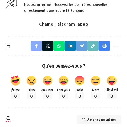
Restez informé ! Recevez les dernières nouvelles
directement dans votre téléphone.
Chaine Telegram Japap
Qu’en pensez-vous ?
J'aime
Triste
Amusant
Ennuyeux
Fâché
Mort
Clin d'œil
0
0
0
0
0
0
0
Aucun commentaire