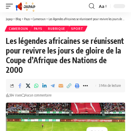
Aa
Redimensionner
la
Japap
>
Blog
>
Pays
>
Cameroun
>
Les légendes africaines se réunissent pour revivre les jours de gloire de la Coupe d’Afrique des Nations de 2000
police
CAMEROUN
PAYS
RUBRIQUE
SPORT
Les légendes africaines se réunissent
pour revivre les jours de gloire de la
Coupe d’Afrique des Nations de
2000
3 Min de lecture
584 Vues
Aucun commentaire