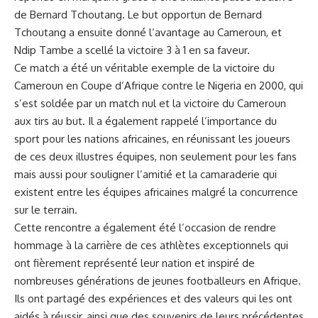
de Bernard Tchoutang. Le but‌ opportun de Bernard
Tchoutang a ensuite ⁤donné l’avantage au Cameroun, et
Ndip‍ Tambe ‍a scellé ⁢la victoire 3 à ‍1 en sa faveur.
Ce match a été un véritable exemple ⁢de la victoire du
Cameroun en Coupe d’Afrique contre le Nigeria en 2000, qui
s’est soldée par un match nul et la victoire du Cameroun
aux tirs au but. Il ‍a également rappelé l’importance⁤ du
sport⁤ pour ⁢les nations africaines, en réunissant les joueurs
de ces deux illustres équipes, non seulement⁤ pour les ⁣fans
mais aussi pour souligner l’amitié et la camaraderie qui
existent entre les‌ équipes africaines malgré la ‍concurrence
sur le terrain.
Cette rencontre ⁤a également⁢ été l’occasion de rendre
hommage ⁣à⁤ la​ carrière ‍de ces athlètes exceptionnels⁤ qui
ont fièrement représenté leur nation ⁣et inspiré ‌de
nombreuses générations de jeunes ⁤footballeurs ​en Afrique.
Ils ont partagé ⁤des expériences et des valeurs qui ⁣les ont
aidés à réussir, ainsi ⁢que ‌des souvenirs ​de leurs précédentes