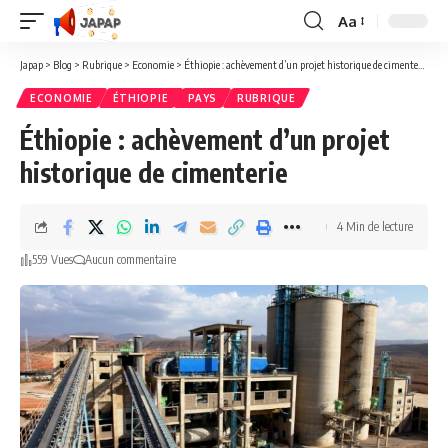
Aa
Redimensionner
la
Japap
>
Blog
>
Rubrique
>
Economie
>
Éthiopie : achèvement d’un projet historique de cimenterie
police
ECONOMIE
ÉTHIOPIE
PAYS
RUBRIQUE
Éthiopie : achèvement d’un projet
historique de cimenterie
4 Min de lecture
559 Vues
Aucun commentaire