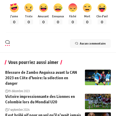
J'aime
Triste
Amusant
Ennuyeux
Fâché
Mort
Clin d'œil
0
0
0
0
0
0
0
Aucun commentaire
Vous pourriez aussi aimer
Blessure de Zambo Anguissa avant la CAN
2023 en Côte d’Ivoire: la sélection en
danger
19 décembre 2023
Victoire impressionnante des Lionnes en
Colombie lors du Mondial U20
7 septembre 2024
Il est brûlé vif pour un vol qu’il n’avait jamais