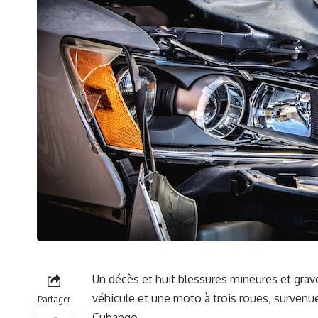
Un
décès
et huit
blessures
mineures et grave
véhicule et une moto à⁤ trois roues, ⁣surven
Partager
Cubango.