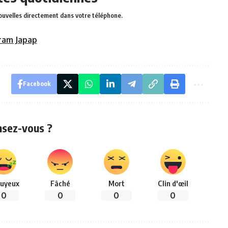
ouvelles directement dans votre téléphone.
ram Japap
Facebook
nsez-vous ?
uyeux
Fâché
Mort
Clin d'œil
0
0
0
0