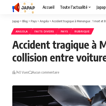
Accueil
Toute l’actualité
Japap
Japap
>
Blog
>
Pays
>
Angola
>
Accident tragique à Menongue : 1 mort et 8 
ANGOLA
FAITS DIVERS
PAYS
RUBRIQUE
Accident tragique à 
collision entre voitu
740 Vues
Aucun commentaire