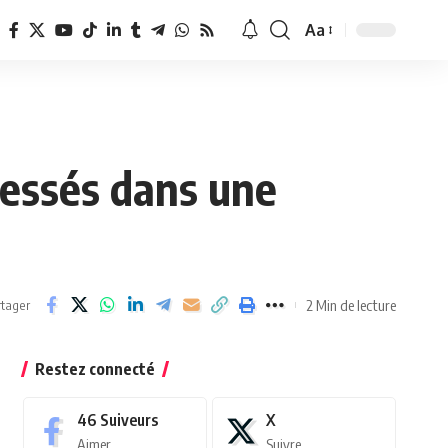
Aa
Redimensionner
la
police
lessés dans une
2 Min de lecture
tager
Restez connecté
46
Suiveurs
X
Aimer
Suivre