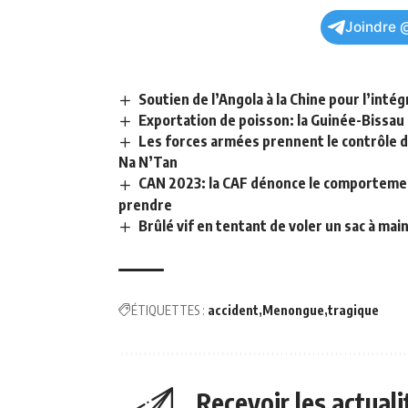
Joindre 
Soutien de l’Angola à la Chine pour l’inté
Exportation de poisson: la Guinée-Bissa
Les forces armées prennent le contrôle de
Na N’Tan
CAN 2023: la CAF dénonce le comportemen
prendre
Brûlé vif en tentant de voler un sac à main
ÉTIQUETTES :
accident
Menongue
tragique
Recevoir les actual