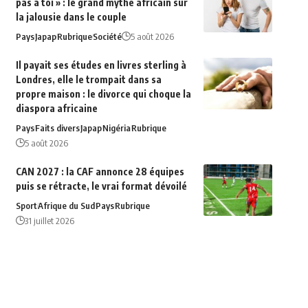
pas à toi » : le grand mythe africain sur
la jalousie dans le couple
Pays
Japap
Rubrique
Société
5 août 2026
Il payait ses études en livres sterling à
Londres, elle le trompait dans sa
propre maison : le divorce qui choque la
diaspora africaine
Pays
Faits divers
Japap
Nigéria
Rubrique
5 août 2026
CAN 2027 : la CAF annonce 28 équipes
puis se rétracte, le vrai format dévoilé
Sport
Afrique du‍ Sud
Pays
Rubrique
31 juillet 2026