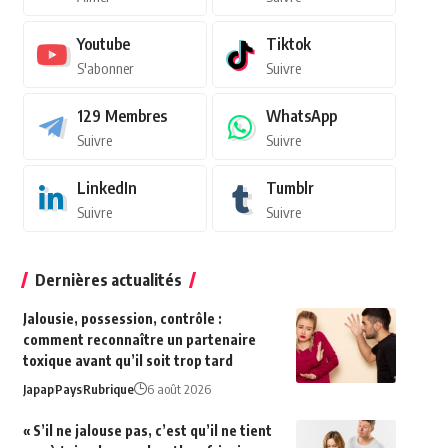
Youtube
Tiktok
S'abonner
Suivre
129
Membres
WhatsApp
Suivre
Suivre
LinkedIn
Tumblr
Suivre
Suivre
Dernières actualités
Jalousie, possession, contrôle :
comment reconnaître un partenaire
toxique avant qu’il soit trop tard
Japap
Pays
Rubrique
6 août 2026
« S’il ne jalouse pas, c’est qu’il ne tient