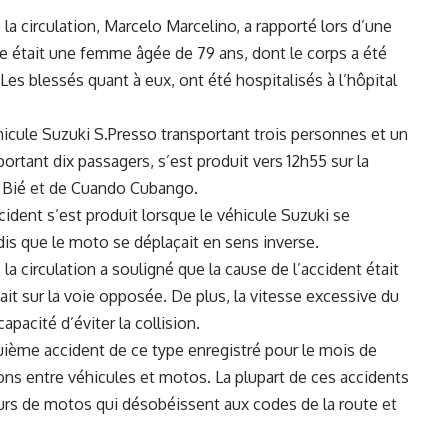
 la circulation, Marcelo Marcelino, a rapporté lors d’une
e était une
femme
âgée de 79 ans, dont le corps a été
 Les blessés quant à eux, ont été hospitalisés à l’hôpital
éhicule Suzuki S.Presso transportant trois personnes et ⁤un
tant‌ dix passagers, s’est produit vers 12h55⁢ sur ⁢la
e Bié et de Cuando Cubango.
cident s’est produit lorsque le véhicule Suzuki se
is que ⁢le moto se déplaçait en sens inverse.
 la ‍circulation a souligné que la cause de l’accident⁢ était
ait sur la voie opposée. De ​plus, la vitesse excessive du
pacité d’éviter la collision.
quième accident de ce type enregistré pour le ‌mois de
s entre véhicules et motos.​ La​ plupart de ces accidents
s ⁤de motos qui désobéissent aux⁤ codes de la⁤ route et