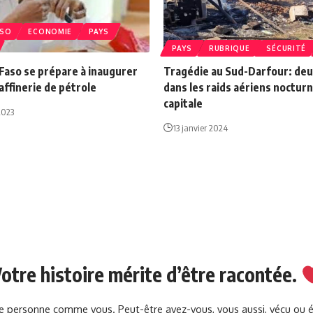
ASO
ECONOMIE
PAYS
PAYS
RUBRIQUE
SÉCURITÉ
Faso se prépare à inaugurer
Tragédie au Sud-Darfour: de
affinerie de pétrole
dans les raids aériens nocturn
capitale
2023
13 janvier 2024
otre histoire mérite d’être racontée.
une personne comme vous. Peut-être avez-vous, vous aussi, vécu ou 