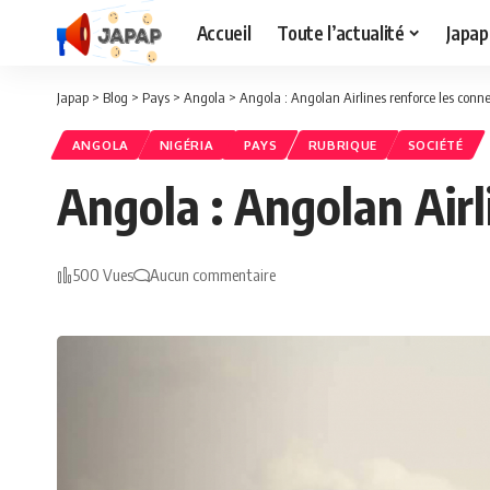
Accueil
Toute l’actualité
Japap
Japap
>
Blog
>
Pays
>
Angola
>
Angola : Angolan Airlines renforce les conne
ANGOLA
NIGÉRIA
PAYS
RUBRIQUE
SOCIÉTÉ
Angola : Angolan Airl
500 Vues
Aucun commentaire