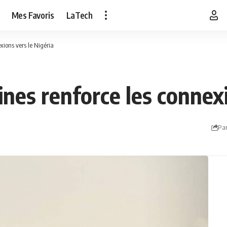
Mes Favoris
LaTech
xions vers le Nigéria
ines renforce les connexi
Par