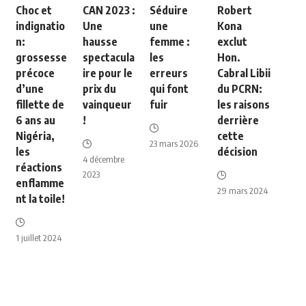
Choc et
CAN 2023 :
Séduire
Robert
indignatio
Une
une
Kona
n:
hausse
femme :
exclut
grossesse
spectacula
les
Hon.
précoce
ire pour le
erreurs
Cabral Libii
d’une
prix du
qui font
du PCRN:
fillette de
vainqueur
fuir
les raisons
6 ans au
!
derrière
Nigéria,
cette
23 mars 2026
les
décision
4 décembre
réactions
2023
enflamme
29 mars 2024
nt la toile!
1 juillet 2024