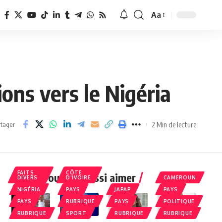
Aa
Redimensionner
la
police
ons vers le Nigéria
2 Min de lecture
tager
FAITS
CÔTE
Vous pourriez aussi aimer
DIVERS
D'IVOIRE
CAMEROUN
NIGÉRIA
PAYS
JAPAP
PAYS
PAYS
RUBRIQUE
PAYS
POLITIQUE
RUBRIQUE
SPORT
RUBRIQUE
RUBRIQUE