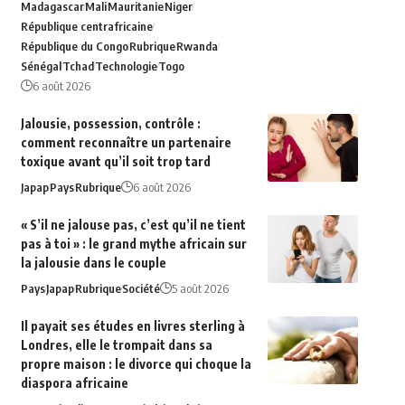
Madagascar
Mali
Mauritanie
Niger
République centrafricaine
République du Congo
Rubrique
Rwanda
Sénégal
Tchad
Technologie
Togo
6 août 2026
Jalousie, possession, contrôle :
comment reconnaître un partenaire
toxique avant qu’il soit trop tard
Japap
Pays
Rubrique
6 août 2026
« S’il ne jalouse pas, c’est qu’il ne tient
pas à toi » : le grand mythe africain sur
la jalousie dans le couple
Pays
Japap
Rubrique
Société
5 août 2026
Il payait ses études en livres sterling à
Londres, elle le trompait dans sa
propre maison : le divorce qui choque la
diaspora africaine