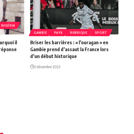
NIGÉRIA
GAMBIE
PAYS
RUBRIQUE
SPORT
urquoi il
Briser les barrières : « l’ouragan » en
 réponse
Gambie prend d’assaut la France lors
d’un début historique
3 décembre 2023