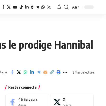
Aa
Redimensionner
la
police
ns le prodige Hannibal
2 Min de lecture
tager
Restez connecté
46
Suiveurs
X
Aimer
Suivre