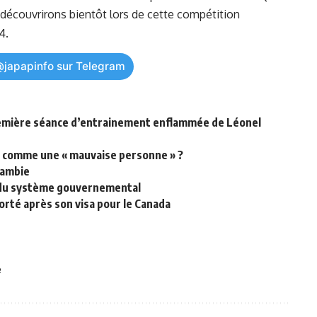
le découvrirons bientôt lors de cette compétition
4.
@japapinfo sur Telegram
remière séance d’entrainement enflammée de Léonel
u comme une « mauvaise personne » ?
Zambie
s du système gouvernemental
rté après son visa pour le Canada
e