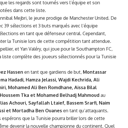
ors que les regards sont tournés vers l’équipe et son
notées dans cette liste.
Hannibal Mejbri, le jeune prodige de Manchester United. De
39 sélections et 3​ buts marqués avec l’équipe
élections‌ en tant que défenseur central. Cependant,
r​ la Tunisie lors de cette compétition tant attendue.
llier, et Yan Valéry, qui joue pour‍ le Southampton FC,
 la liste complète des joueurs sélectionnés pour la Tunisie
uez Hassen
en tant que gardiens de but,
Montassar
ma Hadadi, Hamza Jelassi, Wajdi Kechrida, Ali
hiri, Mohamed Ali‍ Ben Romdhane, Aissa Bilal
a, Houssem Tka et Mohamed Belhadj ⁣Mahmoud
au
lias Achouri, Sayfallah Ltaief, Bassem Srarfi,​ Naim
nissi et Mortadha Ben Ouanes
en tant qu’attaquants.
⁣espérons que la ‌Tunisie pourra briller lors de cette
ême devenir la nouvelle championne du continent. Quel