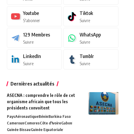
Youtube
Tiktok
S'abonner
Suivre
129
Membres
WhatsApp
Suivre
Suivre
LinkedIn
Tumblr
Suivre
Suivre
Dernières actualités
ASECNA : comprendre le rôle de cet
organisme africain que tous les
présidents convoitent
Pays
Aéronautique
Bénin
Burkina Faso
Cameroun
Comores
Côte d'Ivoire
Gabon
Guinée Bissau
Guinée Equatoriale