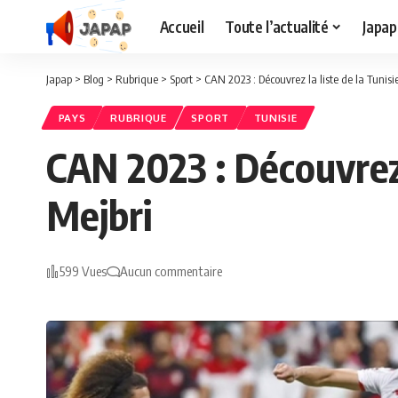
Accueil
Toute l’actualité
Japap
Japap
>
Blog
>
Rubrique
>
Sport
>
CAN 2023 : Découvrez la liste de la Tunisi
PAYS
RUBRIQUE
SPORT
TUNISIE
CAN 2023 : Découvrez 
Mejbri
599 Vues
Aucun commentaire