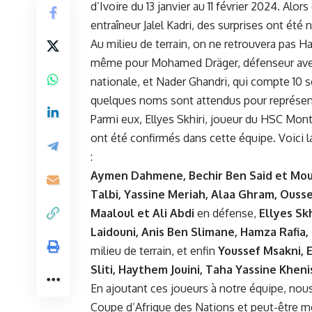
d’Ivoire du ​13‌ janvier au 11 février 2024. Al
entraîneur Jalel Kadri, des surprises ont été 
Au milieu ‍de terrain, on ne retrouvera pas 
même pour Mohamed Dräger, défenseur avec 
nationale, et Nader Ghandri, qui compte 10 s
quelques noms sont attendus pour représente
Parmi eux, Ellyes Skhiri,
joueur
du HSC Montpe
ont ‌été ​confirmés dans cette⁢ équipe. Voici‍
:
Aymen Dahmene, Bechir Ben Said et Mo
Talbi, Yassine Meriah, Alaa Ghram,⁢ Ousse
Maaloul et Ali Abdi
en
défense
,
Ellyes Sk
Laidouni, Anis Ben Slimane, Hamza Rafi
milieu de terrain, et enfin
Youssef Msakni, E
Sliti, Haythem Jouini, Taha Yassine Khe
En ajoutant ces joueurs à notre équipe, nous 
Coupe d’Afrique des Nations et peut-être m