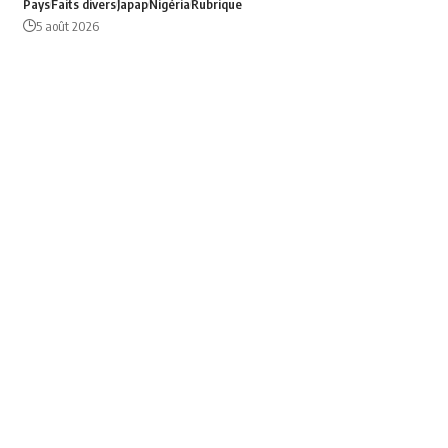
Pays
Faits divers
Japap
Nigéria
Rubrique
5 août 2026