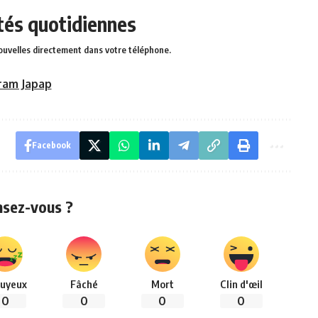
ités quotidiennes
ouvelles directement dans votre téléphone.
ram Japap
Facebook
nsez-vous ?
uyeux
Fâché
Mort
Clin d'œil
0
0
0
0