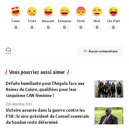
J'aime
Triste
Amusant
Ennuyeux
Fâché
Mort
Clin d'œil
0
0
0
0
0
0
0
Aucun commentaire
Vous pourriez aussi aimer
Défaite humiliante pour l’Angola face aux
Reines du Cuivre, qualifiées pour leur
cinquième CAN féminine !
6 décembre 2023
Victoire assurée dans la guerre contre les
FSR : le vice-président du Conseil souverain
du Soudan reste déterminé