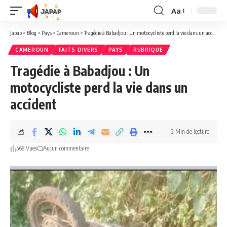
Aa
Redimensionner
la
Japap
>
Blog
>
Pays
>
Cameroun
>
Tragédie à Babadjou : Un motocycliste perd la vie dans un accident
police
CAMEROUN
FAITS DIVERS
PAYS
RUBRIQUE
Tragédie à Babadjou : Un
motocycliste perd la vie dans un
accident
2 Min de lecture
568 Vues
Aucun commentaire