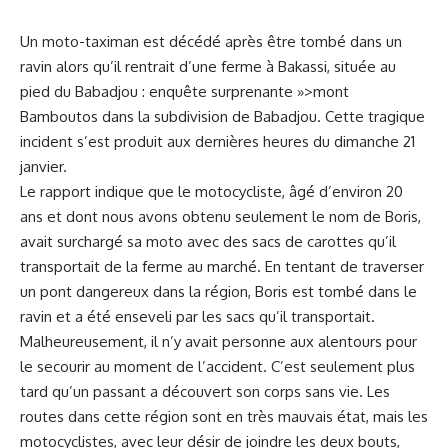
Un moto-taximan est décédé après être tombé dans‍ un
ravin alors qu’il rentrait d’une
ferme
​ à Bakassi, située au
pied du
Babadjou
:
enquête
surprenante »>mont
Bamboutos dans la subdivision de Babadjou. Cette tragique
incident ​s’est produit aux dernières heures du dimanche 21
janvier.
Le rapport indique que le motocycliste, âgé d’environ 20
ans et dont nous avons obtenu seulement le nom de Boris,
avait surchargé sa moto avec ‌des sacs de carottes qu’il
transportait de la ferme au marché. En tentant de traverser
un pont ⁢dangereux ​dans la région,⁤ Boris⁤ est tombé dans le
ravin et a été enseveli par les sacs qu’il transportait.
Malheureusement, il n’y avait personne aux ⁢alentours pour
le secourir au moment ⁤de l’accident. C’est seulement​ plus
tard qu’un passant​ a découvert son corps sans vie. ⁣Les
routes dans cette région sont en très mauvais état, mais les
motocyclistes, avec leur désir de joindre les deux bouts,