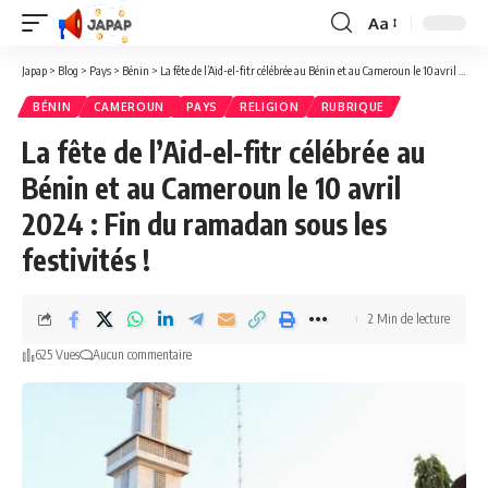
Aa
Redimensionner
la
Japap
>
Blog
>
Pays
>
Bénin
>
La fête de l’Aid-el-fitr célébrée au Bénin et au Cameroun le 10 avril 2024 : Fin du ramadan sous les festivités !
police
BÉNIN
CAMEROUN
PAYS
RELIGION
RUBRIQUE
La fête de l’Aid-el-fitr célébrée au
Bénin et au Cameroun le 10 avril
2024 : Fin du ramadan sous les
festivités !
2 Min de lecture
625 Vues
Aucun commentaire