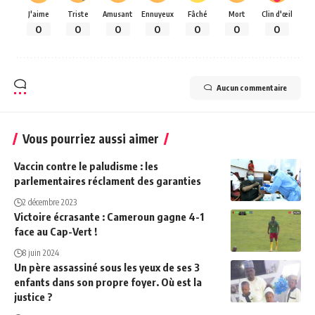
J'aime
Triste
Amusant
Ennuyeux
Fâché
Mort
Clin d'œil
0
0
0
0
0
0
0
Aucun commentaire
Vous pourriez aussi aimer
Vaccin contre le paludisme : les
parlementaires réclament des garanties
2 décembre 2023
Victoire écrasante : Cameroun gagne 4-1
face au Cap-Vert !
8 juin 2024
Un père assassiné sous les yeux de ses 3
enfants dans son propre foyer. Où est la
justice ?