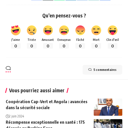
Qu’en pensez-vous ?
J'aime
Triste
Amusant
Ennuyeux
Fâché
Mort
Clin d'œil
0
0
0
0
0
0
0
5 commentaires
Vous pourriez aussi aimer
Coopération Cap-Vert et Angola : avancées
dans la sécurité sociale
2 juin 2024
Récompense exceptionnelle en santé : 175