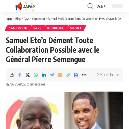
Aa
Redimensionner
la
Japap
>
Blog
>
Pays
>
Cameroun
>
Samuel Eto’o Dément Toute Collaboration Possible avec le Général Pierre Semengue
police
CAMEROUN
PAYS
RUBRIQUE
SPORT
Samuel Eto’o Dément Toute
Collaboration Possible avec le
Général Pierre Semengue
2 Min de lecture
736 Vues
5 commentaires