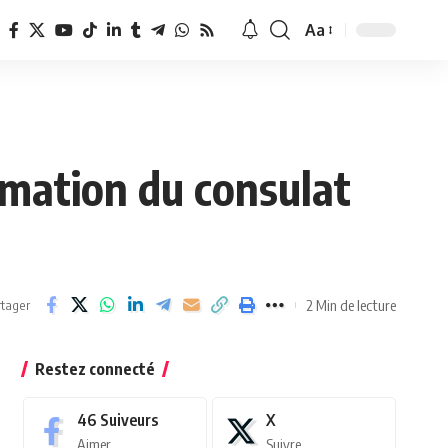
Aa
Redimensionner
la
police
rmation du consulat
2 Min de lecture
tager
Restez connecté
46
Suiveurs
X
Aimer
Suivre