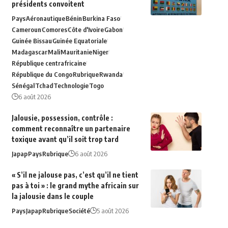
présidents convoitent
Pays
Aéronautique
Bénin
Burkina Faso
Cameroun
Comores
Côte d'Ivoire
Gabon
Guinée Bissau
Guinée Equatoriale
Madagascar
Mali
Mauritanie
Niger
République centrafricaine
République du Congo
Rubrique
Rwanda
Sénégal
Tchad
Technologie
Togo
6 août 2026
Jalousie, possession, contrôle :
comment reconnaître un partenaire
toxique avant qu’il soit trop tard
Japap
Pays
Rubrique
6 août 2026
« S’il ne jalouse pas, c’est qu’il ne tient
pas à toi » : le grand mythe africain sur
la jalousie dans le couple
Pays
Japap
Rubrique
Société
5 août 2026