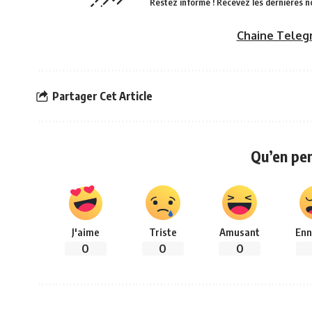
Restez informé ! Recevez les dernières n
Chaine Teleg
Partager Cet Article
Qu’en pe
J'aime
Triste
Amusant
Enn
0
0
0