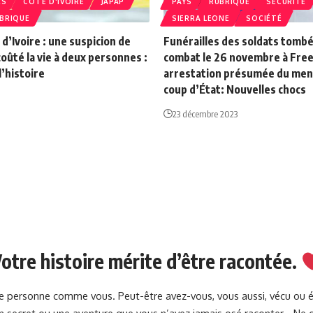
RS
CÔTE D'IVOIRE
JAPAP
PAYS
RUBRIQUE
SÉCURITÉ
BRIQUE
SIERRA LEONE
SOCIÉTÉ
 d’Ivoire : une suspicion de
Funérailles des soldats tombé
coûté la vie à deux personnes :
combat le 26 novembre à Fre
l’histoire
arrestation présumée du men
coup d’État: Nouvelles chocs
23 décembre 2023
otre histoire mérite d’être racontée.
une personne comme vous. Peut-être avez-vous, vous aussi, vécu ou 
 un secret ou une aventure que vous n’avez jamais osé raconter… Ne g