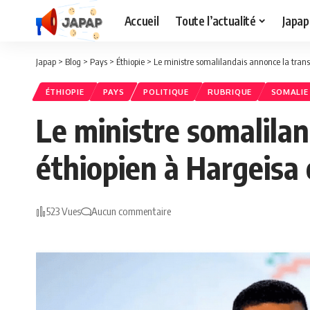
Accueil
Toute l’actualité
Japap
Japap
>
Blog
>
Pays
>
Éthiopie
>
Le ministre somalilandais annonce la tran
ÉTHIOPIE
PAYS
POLITIQUE
RUBRIQUE
SOMALIE
Le ministre somalila
éthiopien à Hargeisa
523 Vues
Aucun commentaire