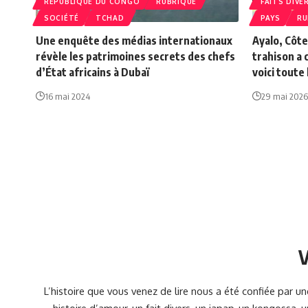
RÉPUBLIQUE DU CONGO
RUBRIQUE
FAITS DIVE
SOCIÉTÉ
TCHAD
PAYS
RU
Une enquête des médias internationaux
Ayalo, Côte
révèle les patrimoines secrets des chefs
trahison a 
d’État africains à Dubaï
voici toute 
16 mai 2024
29 mai 2026
V
L’histoire que vous venez de lire nous a été confiée par 
histoire d’amour, un fait divers, un japap, un kongossa,