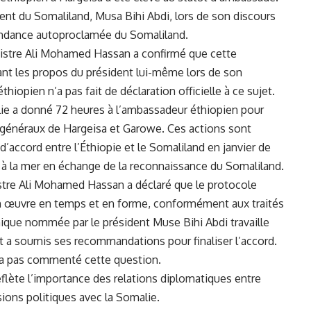
ent du Somaliland,‌ Musa ​Bihi Abdi, lors​ de son discours
dépendance autoproclamée ‌du Somaliland.
inistre Ali ⁤Mohamed⁢ Hassan a confirmé que cette
tant les propos ⁢du président ⁤lui-même lors de son
hiopien n’a pas fait de déclaration officielle à ‍ce sujet.
lie a donné⁢ 72 heures à l’ambassadeur⁢ éthiopien pour
s généraux de Hargeisa et⁣ Garowe. Ces actions sont
d’accord entre l’
Éthiopie
et le Somaliland‍ en janvier de⁤
s ‍à la mer en échange de la reconnaissance du Somaliland.
nistre ​Ali Mohamed Hassan a déclaré que le protocole
 en œuvre en temps et en forme, conformément aux traités
ique nommée par⁣ le président Muse Bihi Abdi travaille
t a soumis ses recommandations pour ‍finaliser l’accord.
 n’a pas commenté cette
question
.
flète l’importance des relations⁢ diplomatiques entre
sions politiques avec la Somalie.