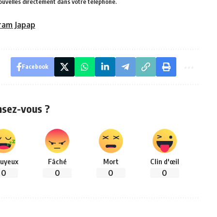
ouvelles directement dans votre téléphone.
ram Japap
Facebook
nsez-vous ?
uyeux
Fâché
Mort
Clin d'œil
0
0
0
0