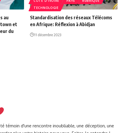
CÔTE D'IVOIRE
PAYS
RUBRIQUE
TECHNOLOGIE
s au
Standardisation des réseaux Télécoms
etown et
en Afrique: Réflexion à Abidjan
eur du
11 décembre 2023
été témoin d'une rencontre inoubliable, une déception, une
ardez plus votre histoire pour vous. Faites-la entendre !