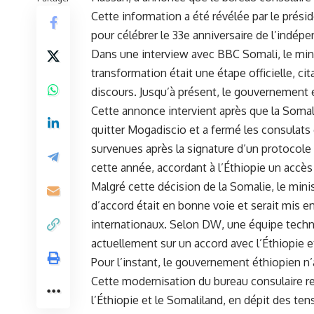
Cette information a été révélée par le présid
‌pour célébrer le ‍33e ‌anniversaire de ⁢l’in
Dans​ une ⁣interview ‌avec ‍BBC Somali, le ‍m
transformation était une étape officielle, ‍ci
discours. Jusqu’à présent, ⁤le gouvernement ét
Cette ‍annonce intervient après que la ⁣Soma
quitter Mogadiscio et a fermé‍ les consulat
survenues‌ après la​ signature d’un ‌protocole 
cette⁢ année, accordant à l’Éthiopie un accè
Malgré cette décision de la ​Somalie, ‌le mi
d’accord ⁤était en bonne voie et serait mis
‍internationaux. Selon DW, une équipe techn
actuellement sur un
accord
avec l’Éthiopie e
Pour l’instant, le gouvernement éthiopien‌
Cette modernisation du bureau consulaire re
l’Éthiopie et le Somaliland, en dépit des ten