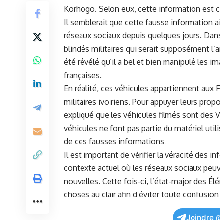
Korhogo. ⁤Selon eux, cette information est c
Il semblerait que cette ⁤fausse information​ ait
réseaux sociaux
depuis quelques ‍jours. Dans
blindés militaires qui serait⁣ supposément ‌l’
été révélé⁤ qu’il a bel et bien⁤ manipulé ⁣les 
françaises.
En réalité, ces ‍véhicules appartiennent aux
F
militaires ivoiriens. Pour appuyer leurs ⁢prop
expliqué que ⁢les véhicules filmés sont des V
véhicules⁢ ne font pas ‌partie du matériel util
de ces fausses⁣ informations.
Il est important⁢ de vérifier la véracité des i
contexte actuel où les réseaux sociaux peuve
nouvelles. Cette fois-ci, l’état-major des Élé
choses au clair afin⁢ d’éviter toute confusion
Joindre 