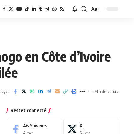
Aa
Redimensionner
la
police
hogo en Côte d’Ivoire
ilée
2 Min de lecture
tager
Restez connecté
46
Suiveurs
X
Aimer
Suivre