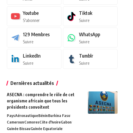
Youtube
Tiktok
S'abonner
Suivre
129
Membres
WhatsApp
Suivre
Suivre
LinkedIn
Tumblr
Suivre
Suivre
Dernières actualités
ASECNA : comprendre le rôle de cet
organisme africain que tous les
présidents convoitent
Pays
Aéronautique
Bénin
Burkina Faso
Cameroun
Comores
Côte d'Ivoire
Gabon
Guinée Bissau
Guinée Equatoriale