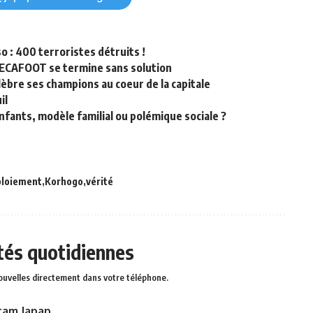
o : 400 terroristes détruits !
 FECAFOOT se termine sans solution
lèbre ses champions au coeur de la capitale
il
enfants, modèle familial ou polémique sociale ?
loiement
Korhogo
vérité
ités quotidiennes
ouvelles directement dans votre téléphone.
ram Japap