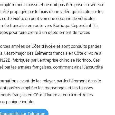
omplètement fausse et ne doit pas être prise ⁤au sérieux.
​ été ⁣propagée⁤ par le biais d’une vidéo ⁣qui circule sur les
 cette vidéo, on peut ⁣voir⁣ une colonne de ‌véhicules
armée française en route⁤ vers Korhogo. Cependant, ⁣il a
images ⁤pour faire‌ croire à un déploiement de forces
orces armées
de Côte d’Ivoire et⁢ sont conduits ⁣par des
os, l’état-major des Éléments français en Côte d’Ivoire a​
N22B, fabriqués par​ l’entreprise chinoise Norinco. Ces‍
isé par les armées françaises, confirmant⁣ ainsi l’absurdité‌
nformations avant de les relayer,⁤ particulièrement⁣ dans le
nt parfois amplifier⁤ les mensonges et les‌ fausses​
ments français en⁤ Côte d’Ivoire a‍ tenu à mettre les
 ou panique inutile.
@japapinfo sur Telegram