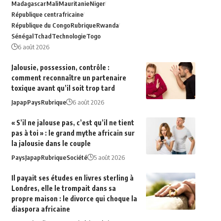
Madagascar
Mali
Mauritanie
Niger
République centrafricaine
République du Congo
Rubrique
Rwanda
Sénégal
Tchad
Technologie
Togo
6 août 2026
Jalousie, possession, contrôle :
comment reconnaître un partenaire
toxique avant qu’il soit trop tard
Japap
Pays
Rubrique
6 août 2026
« S’il ne jalouse pas, c’est qu’il ne tient
pas à toi » : le grand mythe africain sur
la jalousie dans le couple
Pays
Japap
Rubrique
Société
5 août 2026
Il payait ses études en livres sterling à
Londres, elle le trompait dans sa
propre maison : le divorce qui choque la
diaspora africaine