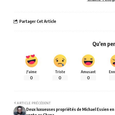
Partager Cet Article
Qu’en pe
J'aime
Triste
Amusant
Enn
0
0
0
ARTICLE PRÉCÉDENT
Deux luxueuses propriétés de Michael Essien en
vente au Ghana