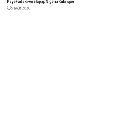
Pays
Faits divers
Japap
Nigéria
Rubrique
5 août 2026