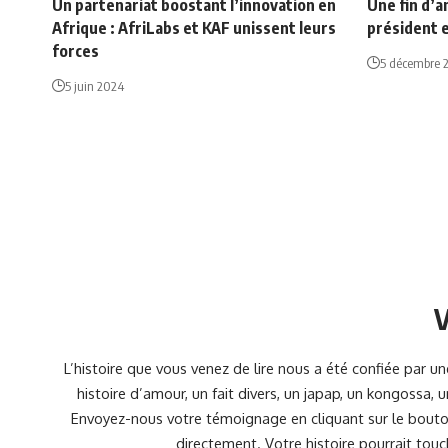
Un partenariat boostant l’innovation en
Une fin d’a
Afrique : AfriLabs et KAF unissent leurs
président e
forces
5 décembre 
5 juin 2024
V
L’histoire que vous venez de lire nous a été confiée par 
histoire d’amour, un fait divers, un japap, un kongossa,
Envoyez-nous votre témoignage en cliquant sur le bouton
directement. Votre histoire pourrait touc