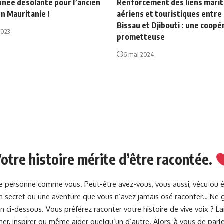
nnée désolante pour l’ancien
Renforcement des liens marit
n Mauritanie !
aériens et touristiques entre 
Bissau et Djibouti : une coopé
2023
prometteuse
6 mai 2024
otre histoire mérite d’être racontée.
une personne comme vous. Peut-être avez-vous, vous aussi, vécu ou 
 un secret ou une aventure que vous n’avez jamais osé raconter… Ne g
 ci-dessous. Vous préférez raconter votre histoire de vive voix ? 
her, inspirer ou même aider quelqu’un d’autre. Alors, à vous de parle