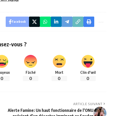
Facebook
nsez-vous ?
uyeux
Fâché
Mort
Clin d'œil
0
0
0
0
ARTICLE SUIVANT
Alerte Famine: Un haut fonctionnaire de l’ONU
prévient d’un désastre imminent au Soudan