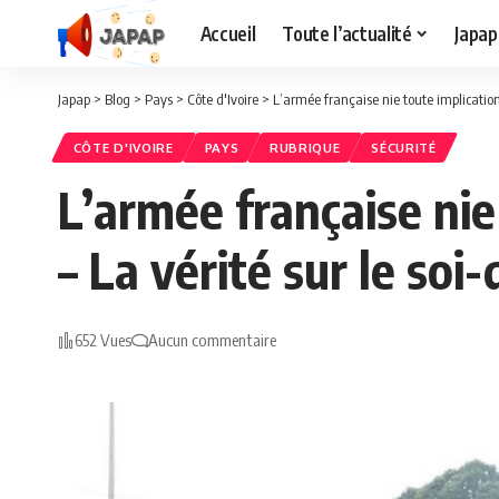
Accueil
Toute l’actualité
Japap
Japap
>
Blog
>
Pays
>
Côte d'Ivoire
>
L’armée française nie toute implication
CÔTE D'IVOIRE
PAYS
RUBRIQUE
SÉCURITÉ
L’armée française nie
– La vérité sur le so
652 Vues
Aucun commentaire