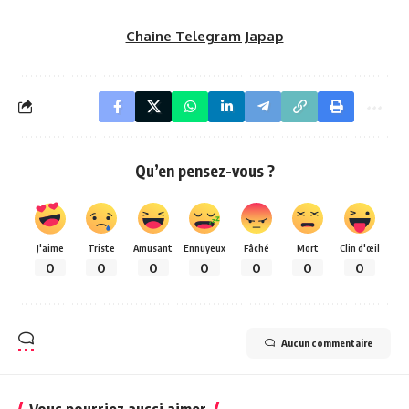
Chaine Telegram Japap
Qu’en pensez-vous ?
J'aime
Triste
Amusant
Ennuyeux
Fâché
Mort
Clin d'œil
0
0
0
0
0
0
0
Aucun commentaire