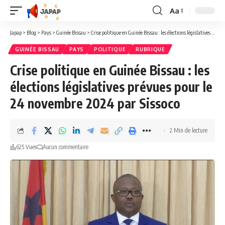
Aa
Redimensionner
la
Japap
>
Blog
>
Pays
>
Guinée Bissau
>
Crise politique en Guinée Bissau : les élections législatives prévues pour le 24 novembre 2024 par Sissoco
police
GUINÉE BISSAU
PAYS
POLITIQUE
RUBRIQUE
Crise politique en Guinée Bissau : les
élections législatives prévues pour le
24 novembre 2024 par Sissoco
2 Min de lecture
625 Vues
Aucun commentaire