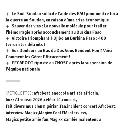
Le Sud-Soudan sollicite l’aide des EAU pour mettre fin à
la guerre au Soudan, en raison d’une crise économique
Sauver des vies : La nouvelle molécule pour traiter
l’hémorragie après accouchement au Burkina Faso
Victoire triomphant à Djibo au Burkina Faso : 400
terroristes détruits !
Vos Douleurs au Bas du Dos Vous Rendent Fou ? Voici
Comment les Gérer Efficacement !
FECAFOOT riposte au CNOSC après la suspension de
l’équipe nationale
ÉTIQUETTES :
afrobeat
anecdote artiste africain
buzz Afrobeat 2026
célébrité
concert
fait divers musicien nigérian
fan
incident concert Afrobeat
interview
Magixx
Magixx Cool FM interview
Magixx petite amie fan
Magixx Zambie
malentendu