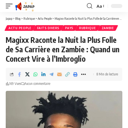
Aa
Redimensionner
la
Japap
>
Blog
>
Rubrique
>
Actu People
>
Magixx Raconte la Nuit la Plus Folle de Sa Carrière en Zambie : Quand un Concert Vire à l’Imbroglio
police
ACTU PEOPLE
FAITS DIVERS
PAYS
RUBRIQUE
ZAMBIE
Magixx Raconte la Nuit la Plus Folle
de Sa Carrière en Zambie : Quand un
Concert Vire à l’Imbroglio
8 Min de lecture
169 Vues
Aucun commentaire