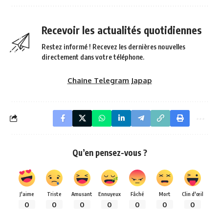
Recevoir les actualités quotidiennes
Restez informé ! Recevez les dernières nouvelles
directement dans votre téléphone.
Chaine Telegram Japap
Qu’en pensez-vous ?
J'aime
Triste
Amusant
Ennuyeux
Fâché
Mort
Clin d'œil
0
0
0
0
0
0
0