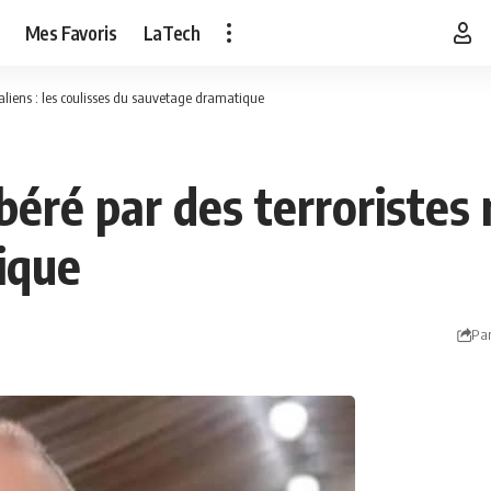
Mes Favoris
LaTech
maliens : les coulisses du sauvetage dramatique
éré par des terroristes m
ique
Par