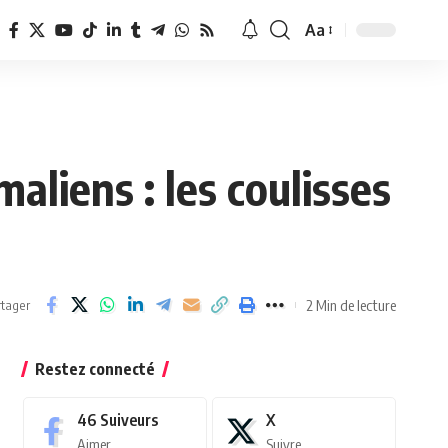
Aa
Redimensionner
la
police
aliens : les coulisses
2 Min de lecture
tager
Restez connecté
46
Suiveurs
X
Aimer
Suivre