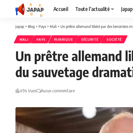
Accueil
Toute l’actualité
Japap
Japap
>
Blog
>
Pays
>
Mali
>
Un prêtre allemand libéré par des terroristes 
MALI
PAYS
RUBRIQUE
SÉCURITÉ
SOCIÉTÉ
Un prêtre allemand lib
du sauvetage dramat
494 Vues
Aucun commentaire