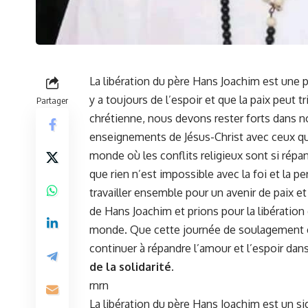
La⁢
libération
du père ‍Hans Joachim est une 
y a toujours de​ l’espoir et⁢ que la paix pe
Partager
chrétienne, nous devons rester ​forts dans‍ no
enseignements de Jésus-Christ avec ceux qui e
monde où les conflits religieux sont si répa
que rien n’est impossible ‍avec ‌la foi et la
pe
travailler ensemble pour ‌un⁤
avenir
de paix et
de Hans Joachim et prions pour‌ la libération
monde. Que cette journée de soulagement ​e
continuer à répandre l’amour et l’espoir da
de la solidarité.
rnrn
La libération du père Hans Joachim est un si