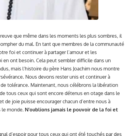
preuve que⁤ même dans les ‍moments les plus sombres, il
ut triompher du mal. En tant que membres de la‍ communauté
tre foi ‍et continuer à partager l’amour et les⁤
n ont besoin. ‍Cela peut ⁤sembler difficile ‍dans un
ndus, mais l’histoire‌ du père ⁤Hans Joachim nous montre
rsévérance
. Nous devons rester unis et continuer à
 de tolérance. Maintenant, ⁢nous célébrons la libération
 de ​tous ceux qui sont encore détenus en otage dans ‍le
t de joie puisse encourager chacun d’entre nous ⁤à
ns le monde.
N’oublions⁢ jamais ‍le pouvoir de la foi et
gnal d’espoir ⁢pour tous ceux qui ont été touchés par des