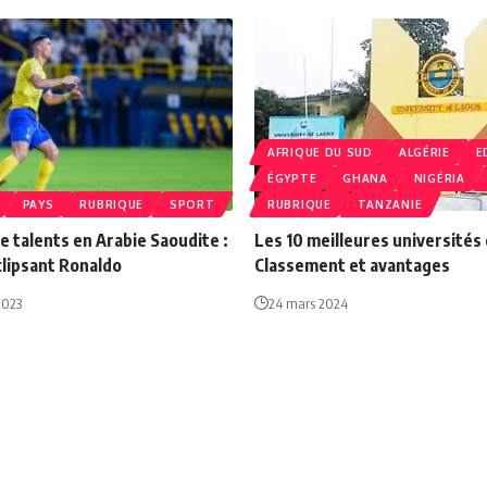
AFRIQUE DU‍ SUD
ALGÉRIE
E
ÉGYPTE
GHANA
NIGÉRIA
PAYS
RUBRIQUE
SPORT
RUBRIQUE
TANZANIE
e talents en Arabie Saoudite :
Les 10 meilleures universités
lipsant Ronaldo
Classement et avantages
2023
24 mars 2024