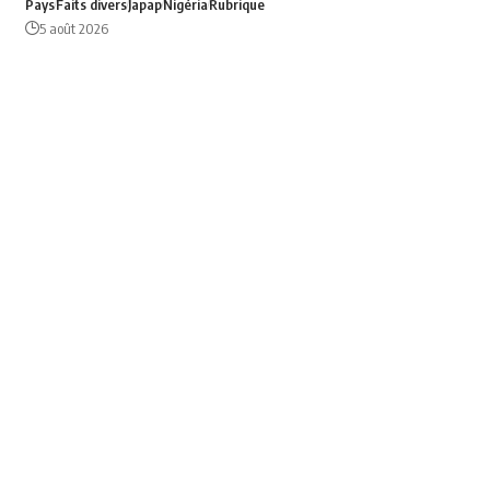
Pays
Faits divers
Japap
Nigéria
Rubrique
5 août 2026