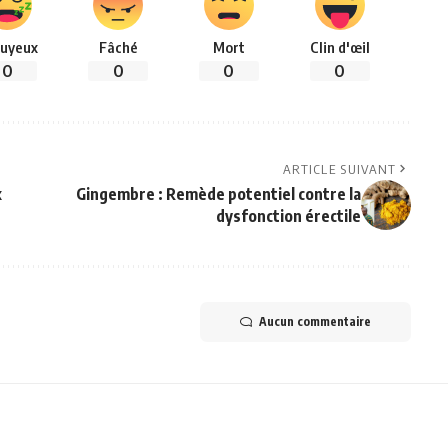
uyeux
Fâché
Mort
Clin d'œil
0
0
0
0
ARTICLE SUIVANT
x
Gingembre : Remède potentiel contre la
dysfonction érectile
Aucun commentaire