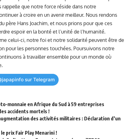
s rappelle que notre force réside dans⁣ notre
continuer à croire en un avenir meilleur. Nous rendons⁤
n du père Hans Joachim, et nous⁢ prions pour ⁤que ces
dre espoir en la bonté et l’unité​ de l’humanité.⁣
celui-ci, notre foi et‌ notre solidarité peuvent être de
ison pour les personnes touchées. Poursuivons notre
 continuons à ⁣travailler ensemble pour un monde où
e.
@japapinfo sur Telegram
pto-monnaie en Afrique du Sud à 59 entreprises
des accidents mortels !
augmentation des activités militaires : Déclaration d’un
e prix Fair Play Menarini !