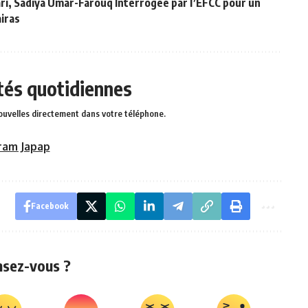
ari, Sadiya Umar-Farouq Interrogée par l’EFCC pour un
iras
ités quotidiennes
ouvelles directement dans votre téléphone.
ram Japap
Facebook
nsez-vous ?