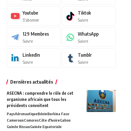
Youtube
Tiktok
S'abonner
Suivre
129
Membres
WhatsApp
Suivre
Suivre
LinkedIn
Tumblr
Suivre
Suivre
Dernières actualités
ASECNA : comprendre le rôle de cet
organisme africain que tous les
présidents convoitent
Pays
Aéronautique
Bénin
Burkina Faso
Cameroun
Comores
Côte d'Ivoire
Gabon
Guinée Bissau
Guinée Equatoriale