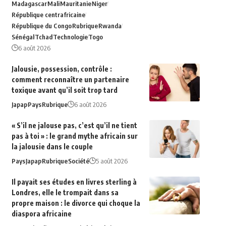
Madagascar
Mali
Mauritanie
Niger
République centrafricaine
République du Congo
Rubrique
Rwanda
Sénégal
Tchad
Technologie
Togo
6 août 2026
Jalousie, possession, contrôle :
comment reconnaître un partenaire
toxique avant qu’il soit trop tard
Japap
Pays
Rubrique
6 août 2026
« S’il ne jalouse pas, c’est qu’il ne tient
pas à toi » : le grand mythe africain sur
la jalousie dans le couple
Pays
Japap
Rubrique
Société
5 août 2026
Il payait ses études en livres sterling à
Londres, elle le trompait dans sa
propre maison : le divorce qui choque la
diaspora africaine