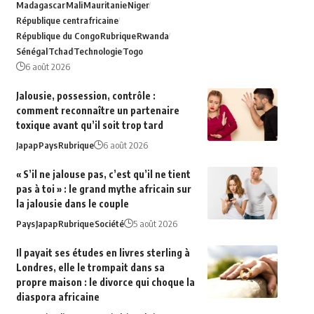
Madagascar
Mali
Mauritanie
Niger
République centrafricaine
République du Congo
Rubrique
Rwanda
Sénégal
Tchad
Technologie
Togo
6 août 2026
Jalousie, possession, contrôle :
comment reconnaître un partenaire
toxique avant qu’il soit trop tard
Japap
Pays
Rubrique
6 août 2026
« S’il ne jalouse pas, c’est qu’il ne tient
pas à toi » : le grand mythe africain sur
la jalousie dans le couple
Pays
Japap
Rubrique
Société
5 août 2026
Il payait ses études en livres sterling à
Londres, elle le trompait dans sa
propre maison : le divorce qui choque la
diaspora africaine