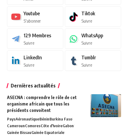
Youtube
Tiktok
S'abonner
Suivre
129
Membres
WhatsApp
Suivre
Suivre
LinkedIn
Tumblr
Suivre
Suivre
Dernières actualités
ASECNA : comprendre le rôle de cet
organisme africain que tous les
présidents convoitent
Pays
Aéronautique
Bénin
Burkina Faso
Cameroun
Comores
Côte d'Ivoire
Gabon
Guinée Bissau
Guinée Equatoriale