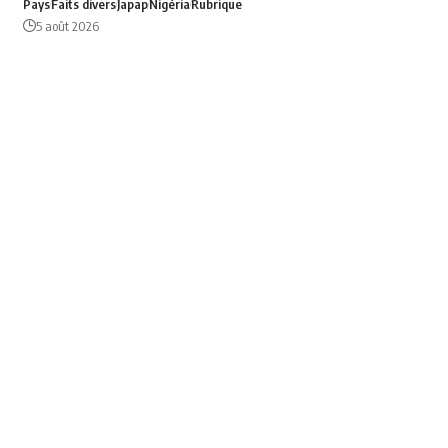
Pays
Faits divers
Japap
Nigéria
Rubrique
5 août 2026