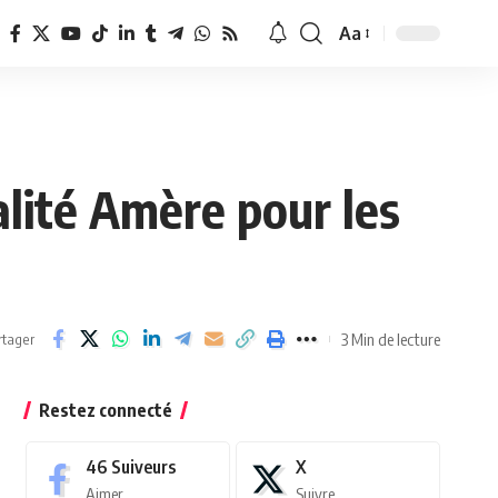
Aa
Redimensionner
la
police
alité Amère pour les
3 Min de lecture
rtager
Restez connecté
46
Suiveurs
X
Aimer
Suivre