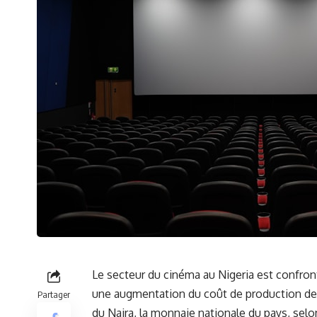
Le secteur du
cinéma
au
Nigeria
est confron
une augmentation du coût de
production
des
Partager
du Naira, la monnaie ⁤nationale du
pays
, selo