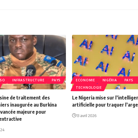
ASO
INFRASTRUCTURE
PAYS
ECONOMIE
NIGÉRIA
PAYS
TECHNOLOGIE
sine de traitement des
Le Nigeria mise sur l’intellige
iers inaugurée au Burkina
artificielle pour traquer l’arg
 avancée majeure pour
13 avril 2026
 extractive
024