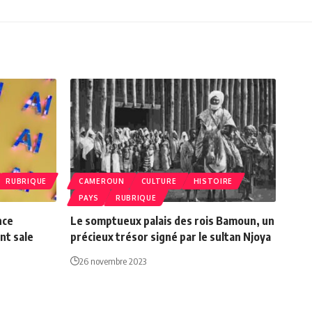
RUBRIQUE
CAMEROUN
CULTURE
HISTOIRE
PAYS
RUBRIQUE
nce
Le somptueux palais des rois Bamoun, un
ent sale
précieux trésor signé par le sultan Njoya
26 novembre 2023