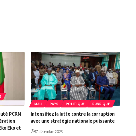
E
MALI
PAYS
POLITIQUE
RUBRIQUE
éputé PCRN
Intensifiez la lutte contre la corruption
bération
avec une stratégie nationale puissante
ko Eko et
17 décembre 2023