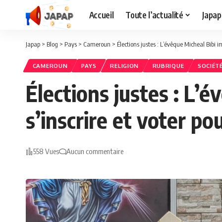
Accueil
Toute l’actualité
Japap
Japap
>
Blog
>
Pays
>
Cameroun
>
Élections justes : L’évêque Micheal Bibi im
CAMEROUN
PAYS
RELIGION
RUBRIQUE
SOCIÉT
Élections justes : L’
s’inscrire et voter po
558 Vues
Aucun commentaire