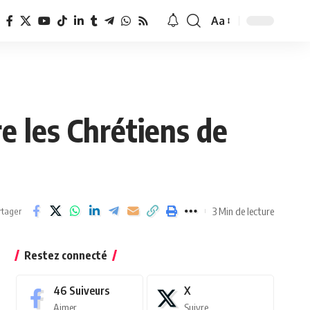
Aa
Redimensionner
la
police
re les Chrétiens de
3 Min de lecture
rtager
Restez connecté
46
Suiveurs
X
Aimer
Suivre