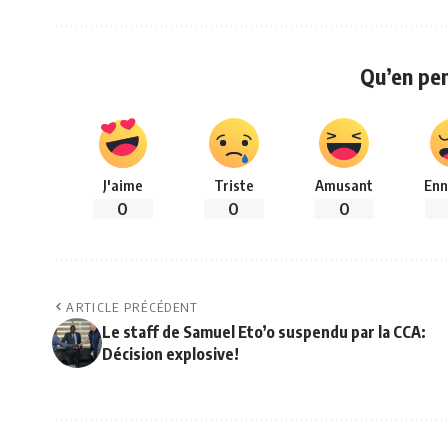
Qu’en pe
J'aime
Triste
Amusant
Enn
0
0
0
ARTICLE PRÉCÉDENT
Le staff de Samuel Eto’o suspendu par la CCA:
Décision explosive!