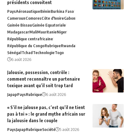
présidents convoitent
Pays
Aéronautique
Bénin
Burkina Faso
Cameroun
Comores
Côte d'Ivoire
Gabon
Guinée Bissau
Guinée Equatoriale
Madagascar
Mali
Mauritanie
Niger
République centrafricaine
République du Congo
Rubrique
Rwanda
Sénégal
Tchad
Technologie
Togo
6 août 2026
Jalousie, possession, contrôle :
comment reconnaître un partenaire
toxique avant qu’il soit trop tard
Japap
Pays
Rubrique
6 août 2026
« S’il ne jalouse pas, c’est qu’il ne tient
pas à toi » : le grand mythe africain sur
la jalousie dans le couple
Pays
Japap
Rubrique
Société
5 août 2026