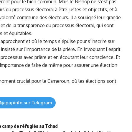
leront pour le bien ​commun. Mais‍ le⁣ Bishop ne‌ s’est pas
s‌ du processus électoral⁣ à​ être justes et objectifs,⁤ et à ​
a⁤ volonté commune des électeurs. Il a souligné⁢ leur grande
et de la transparence du ⁢processus électoral, qui sont ​
es et équitables.
 approchent et où le ⁤temps s’épuise pour s’inscrire sur
 insisté sur l’importance ‍de la prière. En invoquant l’esprit‌
 ce ‌processus avec prière et en écoutant‍ leur conscience. Et
’importance de faire​ de même ‍pour assurer une élection​
n moment crucial pour le
Cameroun
, où ‌les élections sont​
@japapinfo sur Telegram
e camp de réfugiés au Tchad