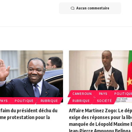
Aucun commentaire
CAMEROUN
PAYS
POLITIQU
PAYS
POLITIQUE
RUBRIQUE
RUBRIQUE
SOCIÉTÉ
 faim du président déchu du
Affaire Martinez Zogo: Le d
ime protestation pour la
exige des réponses pour la li
manquée de Léopold Maxime E
Jean-Pierre Amougou Belinga