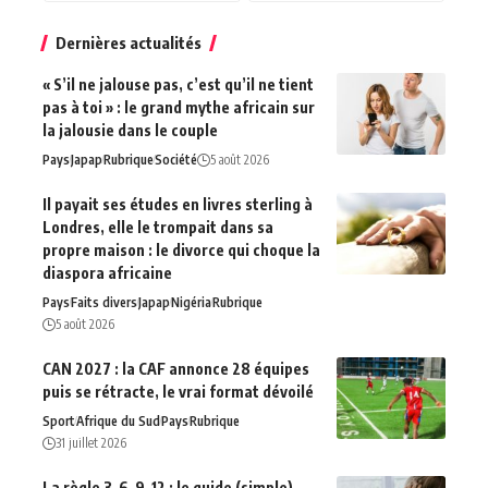
Dernières actualités
« S’il ne jalouse pas, c’est qu’il ne tient
pas à toi » : le grand mythe africain sur
la jalousie dans le couple
Pays
Japap
Rubrique
Société
5 août 2026
Il payait ses études en livres sterling à
Londres, elle le trompait dans sa
propre maison : le divorce qui choque la
diaspora africaine
Pays
Faits divers
Japap
Nigéria
Rubrique
5 août 2026
CAN 2027 : la CAF annonce 28 équipes
puis se rétracte, le vrai format dévoilé
Sport
Afrique du‍ Sud
Pays
Rubrique
31 juillet 2026
La règle 3-6-9-12 : le guide (simple)