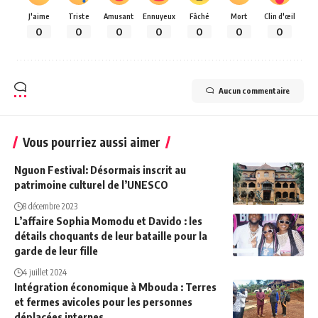
J'aime
Triste
Amusant
Ennuyeux
Fâché
Mort
Clin d'œil
0
0
0
0
0
0
0
Aucun commentaire
Vous pourriez aussi aimer
Nguon Festival: Désormais inscrit au
patrimoine culturel de l’UNESCO
8 décembre 2023
L’affaire Sophia Momodu et Davido : les
détails choquants de leur bataille pour la
garde de leur fille
4 juillet 2024
Intégration économique à Mbouda : Terres
et fermes avicoles pour les personnes
déplacées internes