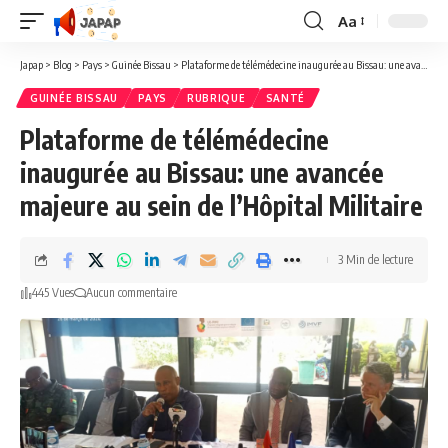
Aa
Redimensionner
la
Japap
>
Blog
>
Pays
>
Guinée Bissau
>
Plataforme de télémédecine inaugurée au Bissau: une avancée majeure au sein de l’Hôpital Militaire
police
GUINÉE BISSAU
PAYS
RUBRIQUE
SANTÉ
Plataforme de télémédecine
inaugurée au Bissau: une avancée
majeure au sein de l’Hôpital Militaire
3 Min de lecture
445 Vues
Aucun commentaire